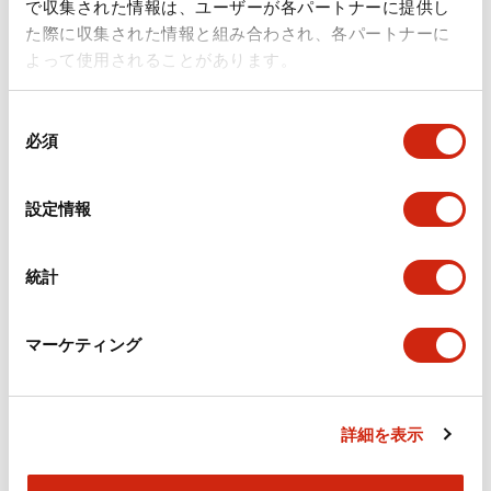
で収集された情報は、ユーザーが各パートナーに提供し
た際に収集された情報と組み合わされ、各パートナーに
よって使用されることがあります。
Φ30 XNシリーズ 非常停止用押
Φ30 XNシリーズ 非常停止用押
ボタンスイッチ
ボタンスイッチ
同
XN5E-LV413Q4MR
XN5E-LV413Q4MFR
必須
意
の
φ30 XNシリーズ 非常停止用押ボタン
φ30 XNシリーズ 非常停止用押ボタン
選
スイッチ 照光式 大形ボタン 3b1a ねじ
スイッチ 照光式 大形ボタン 3b1a ねじ
設定情報
端子形 感電防止カバー付 XN5E-
端子形 IP20 XN5E-LV413Q4MFR
択
LV413Q4MR
統計
マーケティング
詳細を表示
Φ30 XNシリーズ 非常停止用押
Φ30 XNシリーズ 非常停止用押
ボタンスイッチ
ボタンスイッチ
XN5E-LV412Q4MR
XN5E-LV412Q4MFR