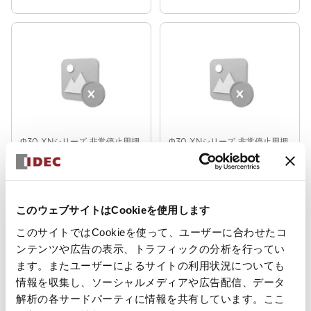
XN5E-TV402Q4MR
TV402Q4MFR
Φ30 XNシリーズ 非常停止用押
Φ30 XNシリーズ 非常停止用押
ボタンスイッチ
ボタンスイッチ
XN5E-LV422Q4MR
XN5E-LV422Q4MFR
φ30 XNシリーズ 非常停止用押ボタン
φ30 XNシリーズ 非常停止用押ボタン
このウェブサイトはCookieを使用します
スイッチ 照光式 大形ボタン 2b2a ね
スイッチ 照光式 大形ボタン 2b2a ね
じ端子形 感電防止カバー付 XN5E-
じ端子形 IP20 XN5E-LV422Q4MFR
LV422Q4MR
このサイトではCookieを使って、ユーザーに合わせたコ
ンテンツや広告の表示、トラフィックの分析を行ってい
ます。またユーザーによるサイトの利用状況についても
情報を収集し、ソーシャルメディアや広告配信、データ
解析の各サードパーティに情報を共有しています。ここ