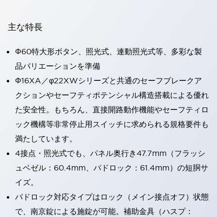
主な特長
Φ60特大形ボタン、照光式、連動照光式等、多彩な製
品バリエーションを準備
Φ16XA／φ22XWシリーズと共通のセーフブレークア
クションやセーフティポテンシャル構造搭載による優れ
た安全性。もちろん、直接開路動作機能やセーフティロ
ック機構等非常停止用スイッチに求められる規格要件も
満たしています。
4接点・照光式でも、パネル奥行き47.7mm（フラッシ
ュベゼル：60.4mm、パドロック：61.4mm）の短胴サ
イズ。
パドロック対応タイプはロック（メイン接点オフ）状態
で、南京錠による施錠が可能。補助金具（ハスプ：