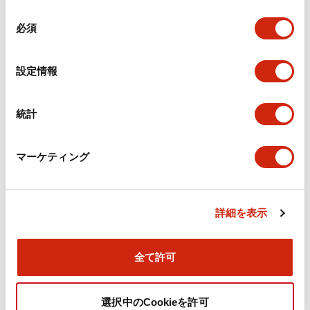
機械的仕様
同
必須
意
の
取付設置仕様
選
設定情報
択
統計
ドキュメントとファイル
マーケティング
カタログ
CAD
規格・認証
技術文書
詳細を表示
旧カタログ_TWSシリーズ コントロールユニット（20
25年4月版）（日本語）
全て許可
2026/04/09
.PDF
2.37MB
選択中のCookieを許可