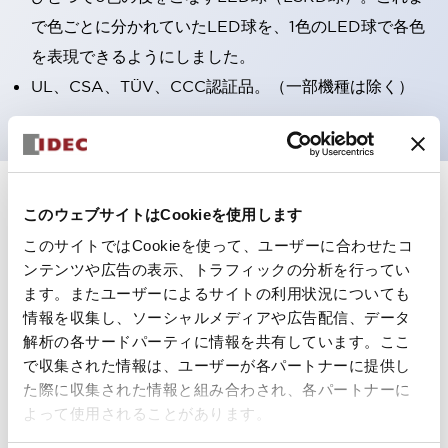
で色ごとに分かれていたLED球を、1色のLED球で各色
を表現できるようにしました。
UL、CSA、TÜV、CCC認証品。（一部機種は除く）
+
仕様
すべて展開
このウェブサイトはCookieを使用します
このサイトではCookieを使って、ユーザーに合わせたコ
形状仕様
ンテンツや広告の表示、トラフィックの分析を行ってい
ます。またユーザーによるサイトの利用状況についても
電気的仕様(照光部定格)
情報を収集し、ソーシャルメディアや広告配信、データ
解析の各サードパーティに情報を共有しています。ここ
環境仕様
で収集された情報は、ユーザーが各パートナーに提供し
た際に収集された情報と組み合わされ、各パートナーに
機能仕様
よって使用されることがあります。