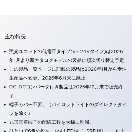
主な特長
照光ユニットの低電圧タイプ(6～24Vタイプ)は2026
年1月より新カタログモデルの製品に順次切り替え予定
この製品一覧ページに記載の製品は2026年1月から受注
生産品へ変更、2026年6月末に廃止
DC-DCコンバータ付き製品は2025年12月末で販売終
了
端子カバー不要。（パイロットライトのダイレクトタイ
プを除く）
丸形圧着端子の配線工数を大幅に削減。
ひとつで6色の役をこなすLED球（LSRD球）。これま