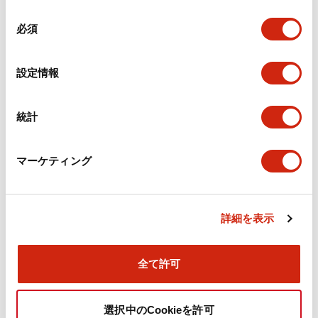
機械的仕様
同
必須
意
の
取付設置仕様
選
設定情報
択
統計
ドキュメントとファイル
マーケティング
カタログ
CAD
規格・認証
技術文書
詳細を表示
旧カタログ_TWSシリーズ コントロールユニット（20
25年4月版）（日本語）
全て許可
2026/04/09
.PDF
2.37MB
選択中のCookieを許可