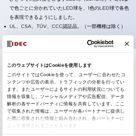
で色ごとに分かれていたLED球を、1色のLED球で各色
を表現できるようにしました。
UL、CSA、TÜV、CCC認証品。（一部機種は除く）
+
仕様
すべて展開
このウェブサイトはCookieを使用します
このサイトではCookieを使って、ユーザーに合わせたコ
形状仕様
ンテンツや広告の表示、トラフィックの分析を行ってい
ます。またユーザーによるサイトの利用状況についても
電気的仕様(照光部定格)
情報を収集し、ソーシャルメディアや広告配信、データ
解析の各サードパーティに情報を共有しています。ここ
環境仕様
で収集された情報は、ユーザーが各パートナーに提供し
た際に収集された情報と組み合わされ、各パートナーに
機能仕様
よって使用されることがあります。