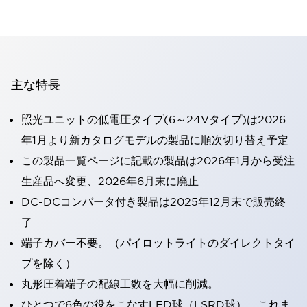
主な特長
照光ユニットの低電圧タイプ(6～24Vタイプ)は2026
年1月より新カタログモデルの製品に順次切り替え予定
この製品一覧ページに記載の製品は2026年1月から受注
生産品へ変更、2026年6月末に廃止
DC-DCコンバータ付き製品は2025年12月末で販売終
了
端子カバー不要。（パイロットライトのダイレクトタイ
プを除く）
丸形圧着端子の配線工数を大幅に削減。
ひとつで6色の役をこなすLED球（LSRD球）。これま