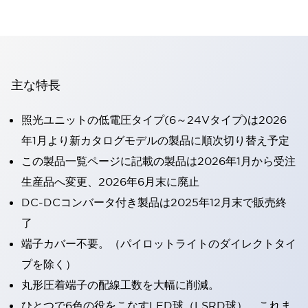
主な特長
照光ユニットの低電圧タイプ(6～24Vタイプ)は2026
年1月より新カタログモデルの製品に順次切り替え予定
この製品一覧ページに記載の製品は2026年1月から受注
生産品へ変更、2026年6月末に廃止
DC-DCコンバータ付き製品は2025年12月末で販売終
了
端子カバー不要。（パイロットライトのダイレクトタイ
プを除く）
丸形圧着端子の配線工数を大幅に削減。
ひとつで6色の役をこなすLED球（LSRD球）。これま