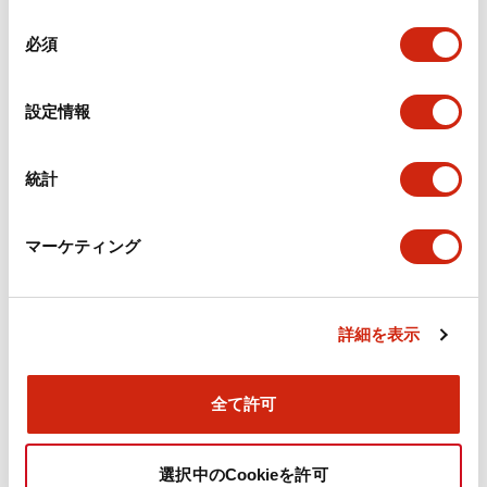
機械的仕様
同
必須
意
の
取付設置仕様
選
設定情報
択
統計
ドキュメントとファイル
マーケティング
カタログ
CAD
規格・認証
技術文書
詳細を表示
旧カタログ_TWSシリーズ コントロールユニット（20
25年4月版）（日本語）
全て許可
2026/04/09
.PDF
2.37MB
選択中のCookieを許可