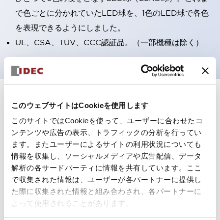
で色ごとに分かれていたLED球を、1色のLED球で各色
を表現できるようにしました。
UL、CSA、TÜV、CCC認証品。（一部機種は除く）
+
仕様
すべて展開
このウェブサイトはCookieを使用します
このサイトではCookieを使って、ユーザーに合わせたコ
形状仕様
ンテンツや広告の表示、トラフィックの分析を行ってい
ます。またユーザーによるサイトの利用状況についても
電気的仕様(照光部定格)
情報を収集し、ソーシャルメディアや広告配信、データ
解析の各サードパーティに情報を共有しています。ここ
環境仕様
で収集された情報は、ユーザーが各パートナーに提供し
た際に収集された情報と組み合わされ、各パートナーに
機能仕様
よって使用されることがあります。