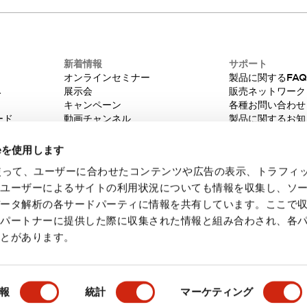
新着情報
サポート
オンラインセミナー
製品に関するFA
み
展示会
販売ネットワーク
キャンペーン
各種お問い合わせ
ード
動画チャンネル
製品に関するお知
技術コラム
販売中止品/推奨
IDEC ニュースレター
輸出該非判定
ieを使用します
機種選定システム
eを使って、ユーザーに合わせたコンテンツや広告の表示、トラフィ
たユーザーによるサイトの利用状況についても情報を収集し、ソ
データ解析の各サードパーティに情報を共有しています。ここで
各パートナーに提供した際に収集された情報と組み合わされ、各
ことがあります。
・ご使用に際してのご承諾事項
会員規約
報
統計
マーケティング
製品詳細
主な特長
仕様
ドキュメントとファイル
関