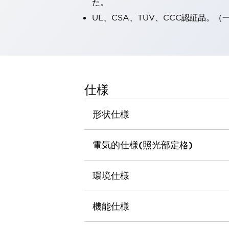
た。
一覧を表示する
UL、CSA、TÜV、CCC認証品。
工作機械
タッチパネルを市販タブレットに置き換えてコストダウン
小型の5,000Ｎの堅牢性に優れた安全スイッチで耐久性アップ
装置のコンパクト化につながる回路設計
工作機械のコスト削減のコツ
工作機械に小型化の可能性を見出す
仕様
デザイン視点で工作機械の付加価値をアップ
このLED照明が工作機械のワークに向く理由
形状仕様
機器の故障につながる「瞬停」を防ぐ
フラット照明で綺麗な加工面を確認
電気的仕様(照光部定格)
イネーブル装置で安全性を強化
一覧を表示する
ロボット
ティーチングペンダントを市販タブレットに置き換えるには
環境仕様
人とロボットの協働作業を一層安全で効率的に
協働ロボットのポテンシャルを発揮する安全対策
機能仕様
一覧を表示する
半導体