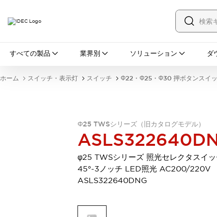
すべての製品
すべての製品
業界別
ソリューション
ダ
スイッチ・表示灯
スイッチ
表示灯・ブザー
ホーム
スイッチ・表示灯
スイッチ
Φ22・Φ25・Φ30 押ボタンスイ
一覧を表示する
安全・防爆機器
安全機器
防爆機器
一覧を表示する
インダストリアルコンポーネンツ
Φ25 TWSシリーズ（旧カタログモデル）
リレー・タイマ
端子台
電源機器
ASLS322640D
サーキットプロテクタ
LED照明
一覧を表示する
φ25 TWSシリーズ 照光セレクタスイッ
オートメーション
45°-3ノッチ LED照光 AC200/220V
PLC
プログラマブル表示器
ASLS322640DNG
産業用イーサネット
一覧を表示する
センシング
センサ
自動認識
イオナイザ