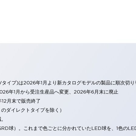
Vタイプ)は2026年1月より新カタログモデルの製品に順次切
26年1月から受注生産品へ変更、2026年6月末に廃止
年12月末で販売終了
トのダイレクトタイプを除く）
減。
SRD球）。これまで色ごとに分かれていたLED球を、1色のL