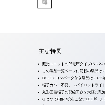
一覧を表示する
モビリティソリューション
セーフティホイールドライブ（SWD）
アシストホイールドライブ（AWD）
一覧を表示する
業界別
AGV/AMR
タブレットに安全機能を追加
安全対策の死角をなくし人身事故を防ぐ
主な特長
人とAGVとの突発的な接触への対策
無人搬送車の低床化と安全性を両立
照光ユニットの低電圧タイプ(6～24
この表示器がAGVに向く理由
移動式ロボットの安全対策
一覧を表示する
この製品一覧ページに記載の製品は20
自動車
DC-DCコンバータ付き製品は2025
ロボットに潜むリスクを徹底検証
安全柵内の人的被害を削減
端子カバー不要。（パイロットライ
大型表示灯の統一で工数削減
小型装置の安全対策
丸形圧着端子の配線工数を大幅に削
水素ステーションに信頼のおける防爆対策を
E-モビリティの時代にむけて
ひとつで6色の役をこなすLED球（L
リチウムイオン電池製造における金属（主に銅）混入対策