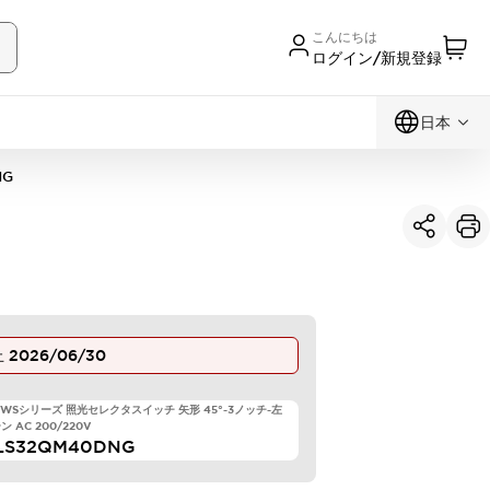
こんにちは
ログイン/新規登録
日本
NG
止
2026/06/30
 TWSシリーズ 照光セレクタスイッチ 矢形 45°-3ノッチ-左
 AC 200/220V
LS32QM40DNG