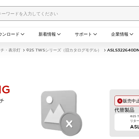
ウンロード
新着情報
サポート
企業情報
ッチ・表示灯
Φ25 TWSシリーズ（旧カタログモデル）
ASLS322640D
NG
チ
販売中
代替製品
Φ25
リターン
AS