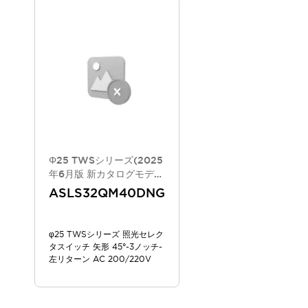
スマートリレー専用プログラミングソフトウェア
オートメーション製品プログラミングソフトウェア
安全製品
センシング製品
モーターライズドシステム
一覧を表示する
脆弱性レポート
一覧を表示する
新着情報
オンラインセミナー
安全・防爆セミナー
e-ラーニング
Φ25 TWSシリーズ(2025
プログラミングセミナー
年6月版 新カタログモデ
お困りごと解決セミナー
ル)
ASLS32QM40DNG
共催オンラインセミナー
一覧を表示する
展示会
キャンペーン
φ25 TWSシリーズ 照光セレク
動画チャンネル
タスイッチ 矢形 45°-3ノッチ-
技術コラム
左リターン AC 200/220V
IDEC ニュースレター
サポート