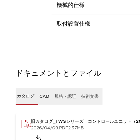
本質的な対策で爆発事故のリスクを抑える
機械的仕様
半導体製造装置の設計自由度を高める方法
ダウンタイムを長引かせるスイッチ交換を瞬時に
取付設置仕様
安全規格への対応
危険性の低い機械にカテゴリ2安全リレーモジュールの選択を
光電センサでは実現できなかった工数を削減する手段とは？
一覧を表示する
業界別
一覧を表示する
ソリューション
安全、そしてその先へ
ドキュメントとファイル
IDECの安全コンセプト
IDECの協調安全/Safety2.0
安全に関する法令・規格
カタログ
CAD
規格・認証
技術文書
基礎からわかる安全機器講座
安全セミナー/安全コンサルティング
SISTEMAとは
一覧を表示する
IIoT対応デバイス
RFID認証
旧カタログ_TWSシリーズ コントロールユニット（2
2026/04/09
.PDF
2.37MB
制御パネルレス
AGV/AMRの開発&導入促進