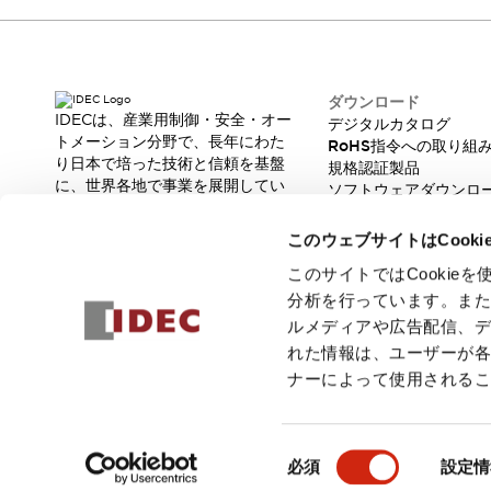
製品に関するFAQ
各種お問い合わせ
各種お問い合わせ／よくあるご質問
オンライン技術相談
ダウンロード
バーコード製品に関するお問い合わせ
IDECは、産業用制御・安全・オー
デジタルカタログ
販売ネットワーク
トメーション分野で、長年にわた
RoHS指令への取り組
製品に関するお知らせ
り日本で培った技術と信頼を基盤
規格認証製品
に、世界各地で事業を展開してい
販売中止品/推奨代替品
輸出該非判定
ソフトウェアダウンロ
ます。
脆弱性レポート
機種選定システム
オンラインストア
革新的な製品とソリューションを
一覧を表示する
このウェブサイトはCook
通じて、製造現場の生産性と安全
企業情報
性の向上に貢献し、人と社会の豊
このサイトではCooki
IDECについて
かな未来を支えます。
分析を行っています。ま
Our Vision
ルメディアや広告配信、
株主・投資家情報
れた情報は、ユーザーが
サステナビリティ
ナーによって使用される
採用情報
© 2026 IDEC株式会社
プライバシーポリシー
利用規約
ご注文
同
必須
設定情
意