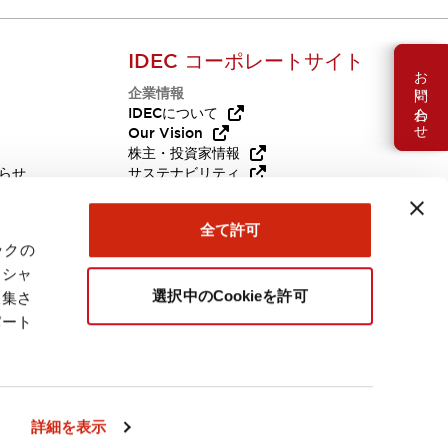
IDEC コーポレートサイト
お問い合わせ
企業情報
Q
IDECについて
Our Vision
株主・投資家情報
らせ
サステナビリティ
代替品
採用情報
全て許可
ックの
ーシャ
選択中のCookieを許可
収集さ
パート
日本
詳細を表示
連製品