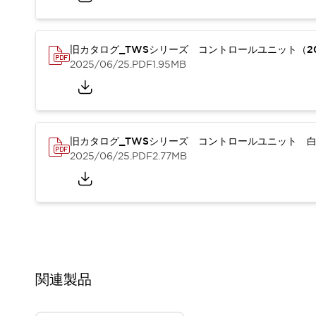
重量物搬送アシスト
COLLABORATIVE ROBOTS
SWD搭載 AMR開発キット
旧カタログ_TWSシリーズ コントロールユニット（20
防爆ソリューション
2025/06/25
.PDF
1.95MB
「防爆受注製品」のご提案
防爆技術への取り組み
防爆関連の法律・政令・省令
防爆安全セミナー
旧カタログ_TWSシリーズ コントロールユニット 白
アプリケーション・事例
防爆技術
2025/06/25
.PDF
2.77MB
一覧を表示する
プリント基板製品ソリューション
商品箱詰め装置
人と機械の接点を清潔に
一覧を表示する
ダウンロード
デジタルカタログ
RoHS指令への取り組み
関連製品
規格認証製品
ソフトウェアダウンロード
Automation Organizer