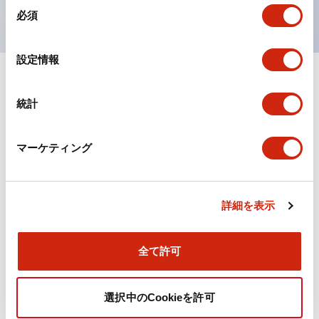
同
必須
意
の
選
設定情報
択
ドキュメントとファイル
統計
カタログ
マーケティング
旧カタログ_TWSシリーズ コントロールユニット（20
詳細を表示
25年4月版）（日本語）
2026/04/09
.PDF
2.37MB
全て許可
選択中のCookieを許可
旧カタログ_TWSシリーズ コントロールユニット（20