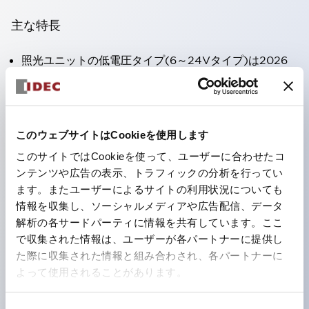
主な特長
照光ユニットの低電圧タイプ(6～24Vタイプ)は2026
年1月より新カタログモデルの製品に順次切り替え予定
この製品一覧ページに記載の製品は2026年1月から受注
生産品へ変更、2026年6月末に廃止
このウェブサイトはCookieを使用します
DC-DCコンバータ付き製品は2025年12月末で販売終
このサイトではCookieを使って、ユーザーに合わせたコ
了
ンテンツや広告の表示、トラフィックの分析を行ってい
端子カバー不要。（パイロットライトのダイレクトタイ
ます。またユーザーによるサイトの利用状況についても
プを除く）
情報を収集し、ソーシャルメディアや広告配信、データ
解析の各サードパーティに情報を共有しています。ここ
丸形圧着端子の配線工数を大幅に削減。
で収集された情報は、ユーザーが各パートナーに提供し
ひとつで6色の役をこなすLED球（LSRD球）。これま
た際に収集された情報と組み合わされ、各パートナーに
で色ごとに分かれていたLED球を、1色のLED球で各色
よって使用されることがあります。
を表現できるようにしました。
UL、CSA、TÜV、CCC認証品。（一部機種は除く）