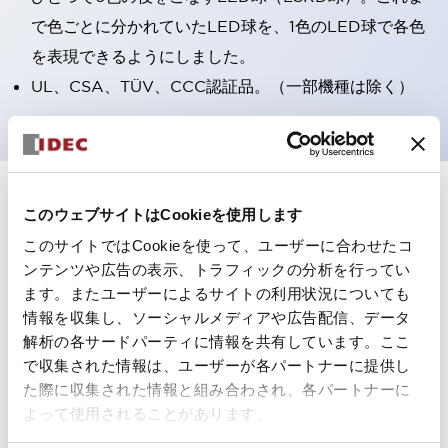
で色ごとに分かれていたLED球を、1色のLED球で各色
を表現できるようにしました。
UL、CSA、TÜV、CCC認証品。（一部機種は除く）
+
仕様
すべて展開
このウェブサイトはCookieを使用します
このサイトではCookieを使って、ユーザーに合わせたコ
形状仕様
ンテンツや広告の表示、トラフィックの分析を行ってい
ます。またユーザーによるサイトの利用状況についても
電気的仕様(照光部定格)
情報を収集し、ソーシャルメディアや広告配信、データ
解析の各サードパーティに情報を共有しています。ここ
環境仕様
で収集された情報は、ユーザーが各パートナーに提供し
た際に収集された情報と組み合わされ、各パートナーに
機能仕様
よって使用されることがあります。