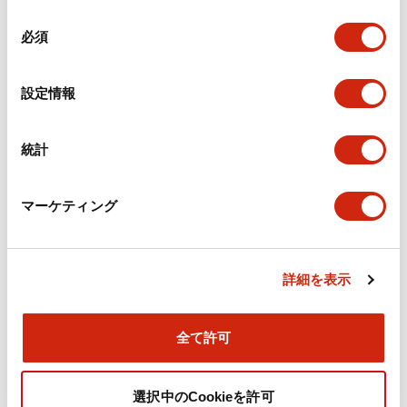
機械的仕様
同
必須
意
の
取付設置仕様
選
設定情報
択
統計
ドキュメントとファイル
マーケティング
カタログ
CAD
規格・認証
技術文書
詳細を表示
旧カタログ_TWSシリーズ コントロールユニット（20
25年4月版）（日本語）
全て許可
2026/04/09
.PDF
2.37MB
選択中のCookieを許可