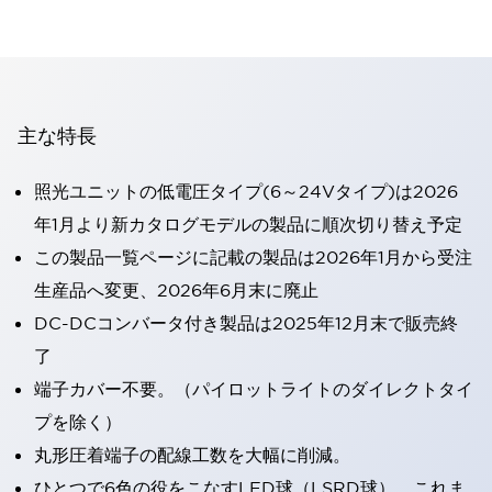
主な特長
照光ユニットの低電圧タイプ(6～24Vタイプ)は2026
年1月より新カタログモデルの製品に順次切り替え予定
この製品一覧ページに記載の製品は2026年1月から受注
生産品へ変更、2026年6月末に廃止
DC-DCコンバータ付き製品は2025年12月末で販売終
了
端子カバー不要。（パイロットライトのダイレクトタイ
プを除く）
丸形圧着端子の配線工数を大幅に削減。
ひとつで6色の役をこなすLED球（LSRD球）。これま