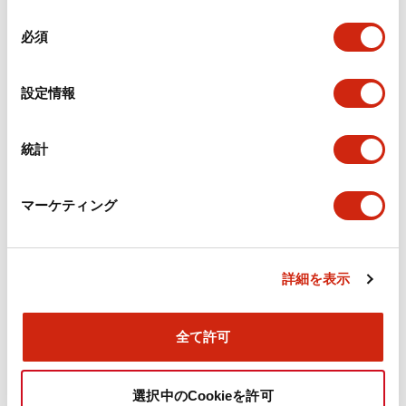
機械的仕様
同
必須
意
の
取付設置仕様
選
設定情報
択
統計
ドキュメントとファイル
マーケティング
カタログ
CAD
規格・認証
技術文書
詳細を表示
旧カタログ_TWSシリーズ コントロールユニット（20
25年4月版）（日本語）
全て許可
2026/04/09
.PDF
2.37MB
選択中のCookieを許可