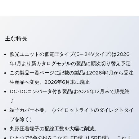
主な特長
照光ユニットの低電圧タイプ(6～24Vタイプ)は2026
年1月より新カタログモデルの製品に順次切り替え予定
この製品一覧ページに記載の製品は2026年1月から受注
生産品へ変更、2026年6月末に廃止
DC-DCコンバータ付き製品は2025年12月末で販売終
了
端子カバー不要。（パイロットライトのダイレクトタイ
プを除く）
丸形圧着端子の配線工数を大幅に削減。
ひとつで6色の役をこなすLED球（LSRD球）。これま