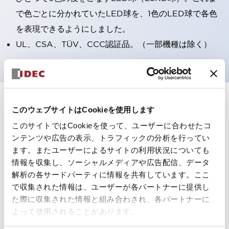
で色ごとに分かれていたLED球を、1色のLED球で各色
を表現できるようにしました。
UL、CSA、TÜV、CCC認証品。（一部機種は除く）
+
仕様
すべて展開
このウェブサイトはCookieを使用します
このサイトではCookieを使って、ユーザーに合わせたコ
形状仕様
ンテンツや広告の表示、トラフィックの分析を行ってい
ます。またユーザーによるサイトの利用状況についても
電気的仕様(照光部定格)
情報を収集し、ソーシャルメディアや広告配信、データ
解析の各サードパーティに情報を共有しています。ここ
環境仕様
で収集された情報は、ユーザーが各パートナーに提供し
た際に収集された情報と組み合わされ、各パートナーに
機能仕様
よって使用されることがあります。