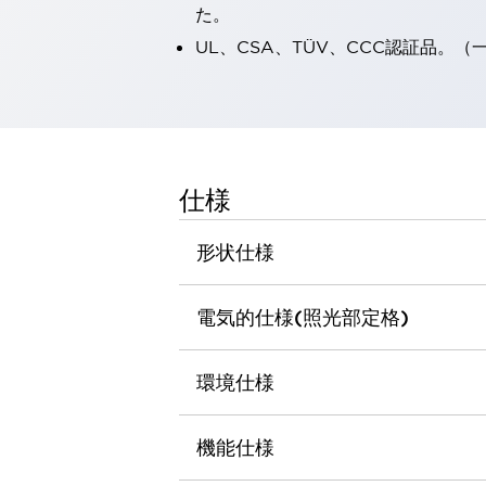
た。
一覧を表示する
工作機械
UL、CSA、TÜV、CCC認証品。
タッチパネルを市販タブレットに置き換えてコストダウン
小型の5,000Ｎの堅牢性に優れた安全スイッチで耐久性アップ
装置のコンパクト化につながる回路設計
工作機械のコスト削減のコツ
工作機械に小型化の可能性を見出す
仕様
デザイン視点で工作機械の付加価値をアップ
このLED照明が工作機械のワークに向く理由
形状仕様
機器の故障につながる「瞬停」を防ぐ
フラット照明で綺麗な加工面を確認
イネーブル装置で安全性を強化
一覧を表示する
電気的仕様(照光部定格)
ロボット
ティーチングペンダントを市販タブレットに置き換えるには
環境仕様
人とロボットの協働作業を一層安全で効率的に
協働ロボットのポテンシャルを発揮する安全対策
一覧を表示する
機能仕様
半導体