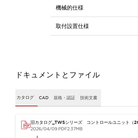
本質的な対策で爆発事故のリスクを抑える
機械的仕様
半導体製造装置の設計自由度を高める方法
ダウンタイムを長引かせるスイッチ交換を瞬時に
安全規格への対応
取付設置仕様
危険性の低い機械にカテゴリ2安全リレーモジュールの選択を
光電センサでは実現できなかった工数を削減する手段とは？
一覧を表示する
業界別
一覧を表示する
ソリューション
安全、そしてその先へ
ドキュメントとファイル
IDECの安全コンセプト
IDECの協調安全/Safety2.0
安全に関する法令・規格
基礎からわかる安全機器講座
カタログ
CAD
規格・認証
技術文書
安全セミナー/安全コンサルティング
SISTEMAとは
一覧を表示する
IIoT対応デバイス
RFID認証
旧カタログ_TWSシリーズ コントロールユニット（2
制御パネルレス
2026/04/09
.PDF
2.37MB
AGV/AMRの開発&導入促進