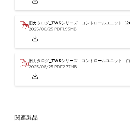
重量物搬送アシスト
COLLABORATIVE ROBOTS
SWD搭載 AMR開発キット
旧カタログ_TWSシリーズ コントロールユニット（20
防爆ソリューション
2025/06/25
.PDF
1.95MB
「防爆受注製品」のご提案
防爆技術への取り組み
防爆関連の法律・政令・省令
防爆安全セミナー
アプリケーション・事例
防爆技術
旧カタログ_TWSシリーズ コントロールユニット 白
一覧を表示する
2025/06/25
.PDF
2.77MB
プリント基板製品ソリューション
商品箱詰め装置
人と機械の接点を清潔に
一覧を表示する
ダウンロード
デジタルカタログ
RoHS指令への取り組み
規格認証製品
関連製品
ソフトウェアダウンロード
Automation Organizer