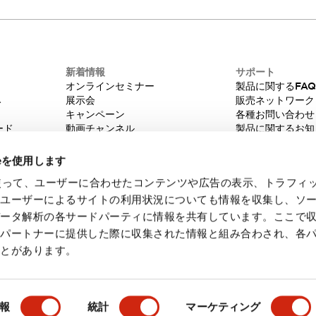
新着情報
サポート
オンラインセミナー
製品に関するFA
み
展示会
販売ネットワーク
キャンペーン
各種お問い合わせ
ード
動画チャンネル
製品に関するお知
技術コラム
販売中止品/推奨
IDEC ニュースレター
輸出該非判定
ieを使用します
機種選定システム
eを使って、ユーザーに合わせたコンテンツや広告の表示、トラフィ
たユーザーによるサイトの利用状況についても情報を収集し、ソ
データ解析の各サードパーティに情報を共有しています。ここで
各パートナーに提供した際に収集された情報と組み合わされ、各
ことがあります。
・ご使用に際してのご承諾事項
会員規約
報
統計
マーケティング
製品詳細
主な特長
仕様
ドキュメントとファイル
関