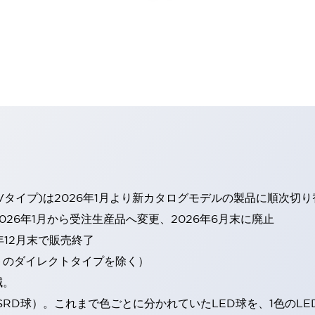
Vタイプ)は2026年1月より新カタログモデルの製品に順次切
26年1月から受注生産品へ変更、2026年6月末に廃止
年12月末で販売終了
トのダイレクトタイプを除く）
減。
SRD球）。これまで色ごとに分かれていたLED球を、1色のL