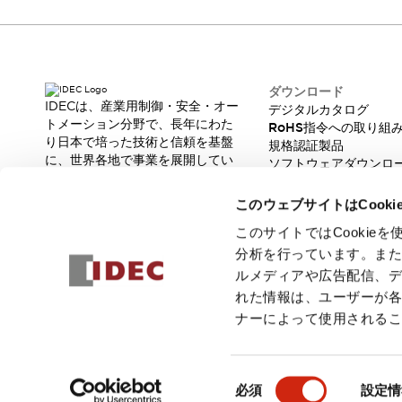
製品に関するFAQ
各種お問い合わせ
各種お問い合わせ／よくあるご質問
オンライン技術相談
バーコード製品に関するお問い合わせ
ダウンロード
IDECは、産業用制御・安全・オー
販売ネットワーク
デジタルカタログ
トメーション分野で、長年にわた
RoHS指令への取り組
製品に関するお知らせ
り日本で培った技術と信頼を基盤
規格認証製品
販売中止品/推奨代替品
輸出該非判定
に、世界各地で事業を展開してい
ソフトウェアダウンロ
機種選定システム
オンラインストア
ます。
脆弱性レポート
一覧を表示する
革新的な製品とソリューションを
このウェブサイトはCook
通じて、製造現場の生産性と安全
企業情報
性の向上に貢献し、人と社会の豊
このサイトではCooki
IDECについて
かな未来を支えます。
分析を行っています。ま
Our Vision
ルメディアや広告配信、
株主・投資家情報
れた情報は、ユーザーが
サステナビリティ
ナーによって使用される
採用情報
© 2026 IDEC株式会社
プライバシーポリシー
利用規約
ご注文
同
必須
設定情
意