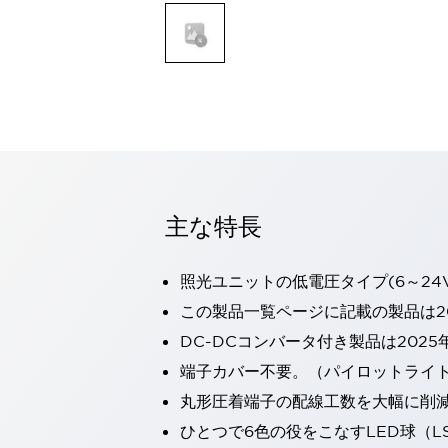
一覧を表示する
モビリティソリューション
セーフティホイールドライブ（SWD）
アシストホイールドライブ（AWD）
一覧を表示する
業界別
AGV/AMR
タブレットに安全機能を追加
安全対策の死角をなくし人身事故を防ぐ
主な特長
人とAGVとの突発的な接触への対策
無人搬送車の低床化と安全性を両立
この表示器がAGVに向く理由
移動式ロボットの安全対策
照光ユニットの低電圧タイプ(6～24
一覧を表示する
この製品一覧ページに記載の製品は20
自動車
DC-DCコンバータ付き製品は2025
ロボットに潜むリスクを徹底検証
安全柵内の人的被害を削減
大型表示灯の統一で工数削減
端子カバー不要。（パイロットライ
小型装置の安全対策
水素ステーションに信頼のおける防爆対策を
丸形圧着端子の配線工数を大幅に削
E-モビリティの時代にむけて
ひとつで6色の役をこなすLED球（L
リチウムイオン電池製造における金属（主に銅）混入対策