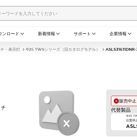
ウンロード
新着情報
サポート
企業情報
ッチ・表示灯
Φ25 TWSシリーズ（旧カタログモデル）
ASLS31611DNR-
販売中
ッチ
代替製品
Φ25 
位置停止 
ASL