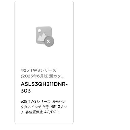
スマートリレー専用プログラミングソフトウェア
オートメーション製品プログラミングソフトウェア
安全製品
センシング製品
モーターライズドシステム
一覧を表示する
脆弱性レポート
一覧を表示する
新着情報
オンラインセミナー
安全・防爆セミナー
e-ラーニング
プログラミングセミナー
Φ25 TWSシリーズ
お困りごと解決セミナー
(2025年6月版 新カタロ
共催オンラインセミナー
グモデル)
ASLS3QH211DNR-
一覧を表示する
303
展示会
キャンペーン
φ25 TWSシリーズ 照光セレ
動画チャンネル
クタスイッチ 矢形 45°-3ノッ
技術コラム
チ-各位置停止 AC/DC
IDEC ニュースレター
100/120V
サポート