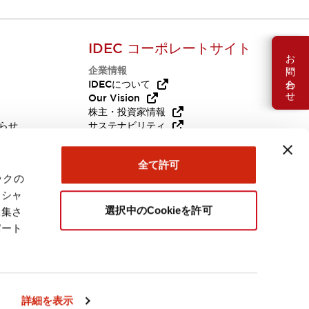
IDEC コーポレートサイト
お問い合わせ
企業情報
Q
IDECについて
Our Vision
株主・投資家情報
らせ
サステナビリティ
代替品
採用情報
全て許可
ックの
ーシャ
選択中のCookieを許可
収集さ
パート
日本
詳細を表示
連製品