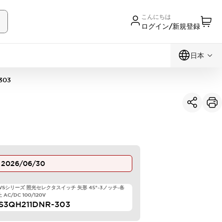
こんにちは
ログイン/新規登録
日本
303
止
2026/06/30
TWSシリーズ 照光セレクタスイッチ 矢形 45°-3ノッチ-各
AC/DC 100/120V
S3QH211DNR-303