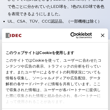
で色ごとに分かれていたLED球を、1色のLED球で各色
を表現できるようにしました。
UL、CSA、TÜV、CCC認証品。（一部機種は除く）
+
仕様
すべて展開
このウェブサイトはCookieを使用します
このサイトではCookieを使って、ユーザーに合わせたコ
形状仕様
ンテンツや広告の表示、トラフィックの分析を行ってい
ます。またユーザーによるサイトの利用状況についても
電気的仕様(照光部定格)
情報を収集し、ソーシャルメディアや広告配信、データ
解析の各サードパーティに情報を共有しています。ここ
環境仕様
で収集された情報は、ユーザーが各パートナーに提供し
た際に収集された情報と組み合わされ、各パートナーに
機能仕様
よって使用されることがあります。