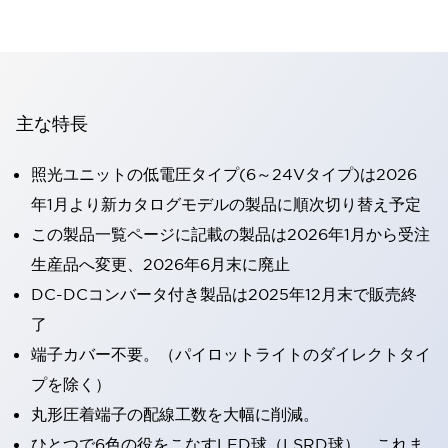
主な特長
照光ユニットの低電圧タイプ(6～24Vタイプ)は2026
年1月より新カタログモデルの製品に順次切り替え予定
この製品一覧ページに記載の製品は2026年1月から受注
生産品へ変更、2026年6月末に廃止
DC-DCコンバータ付き製品は2025年12月末で販売終
了
端子カバー不要。（パイロットライトのダイレクトタイ
プを除く）
丸形圧着端子の配線工数を大幅に削減。
ひとつで6色の役をこなすLED球（LSRD球）。これま