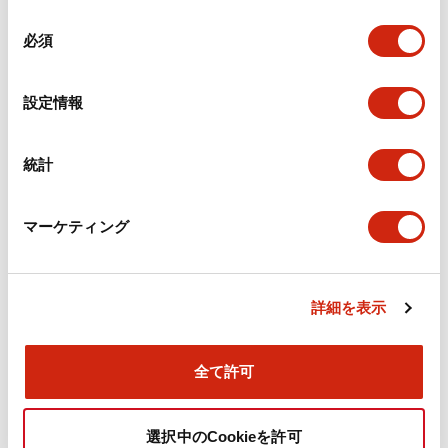
機械的仕様
同
必須
意
の
取付設置仕様
選
設定情報
択
統計
ドキュメントとファイル
マーケティング
カタログ
CAD
規格・認証
技術文書
詳細を表示
旧カタログ_TWSシリーズ コントロールユニット（20
25年4月版）（日本語）
全て許可
2026/04/09
.PDF
2.37MB
選択中のCookieを許可