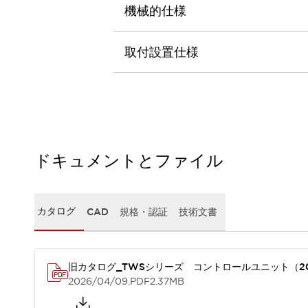
本質的な対策で爆発事故のリスクを抑える
機械的仕様
半導体製造装置の設計自由度を高める方法
ダウンタイムを長引かせるスイッチ交換を瞬時に
取付設置仕様
安全規格への対応
危険性の低い機械にカテゴリ2安全リレーモジュールの選択を
光電センサでは実現できなかった工数を削減する手段とは？
一覧を表示する
業界別
一覧を表示する
ソリューション
安全、そしてその先へ
ドキュメントとファイル
IDECの安全コンセプト
IDECの協調安全/Safety2.0
安全に関する法令・規格
カタログ
CAD
規格・認証
技術文書
基礎からわかる安全機器講座
安全セミナー/安全コンサルティング
SISTEMAとは
一覧を表示する
IIoT対応デバイス
RFID認証
旧カタログ_TWSシリーズ コントロールユニット（2
2026/04/09
.PDF
2.37MB
制御パネルレス
AGV/AMRの開発&導入促進