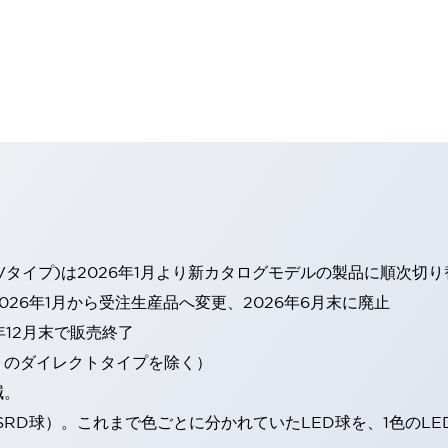
Vタイプ)は2026年1月より新カタログモデルの製品に順次切
26年1月から受注生産品へ変更、2026年6月末に廃止
年12月末で販売終了
トのダイレクトタイプを除く）
減。
SRD球）。これまで色ごとに分かれていたLED球を、1色のL