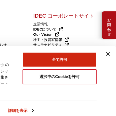
IDEC コーポレートサイト
お問い合わせ
企業情報
Q
IDECについて
Our Vision
株主・投資家情報
らせ
サステナビリティ
代替品
採用情報
全て許可
ックの
ーシャ
選択中のCookieを許可
収集さ
パート
日本
詳細を表示
連製品