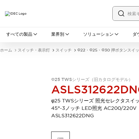
すべての製品
すべての製品
業界別
ソリューション
ダ
スイッチ・表示灯
スイッチ
表示灯・ブザー
ホーム
スイッチ・表示灯
スイッチ
Φ22・Φ25・Φ30 押ボタンスイ
一覧を表示する
安全・防爆機器
安全機器
防爆機器
一覧を表示する
インダストリアルコンポーネンツ
Φ25 TWSシリーズ（旧カタログモデル）
リレー・タイマ
端子台
電源機器
ASLS312622DN
サーキットプロテクタ
LED照明
一覧を表示する
φ25 TWSシリーズ 照光セレクタスイ
オートメーション
45°-3ノッチ LED照光 AC200/220V
PLC
プログラマブル表示器
ASLS312622DNG
産業用イーサネット
一覧を表示する
センシング
センサ
自動認識
イオナイザ