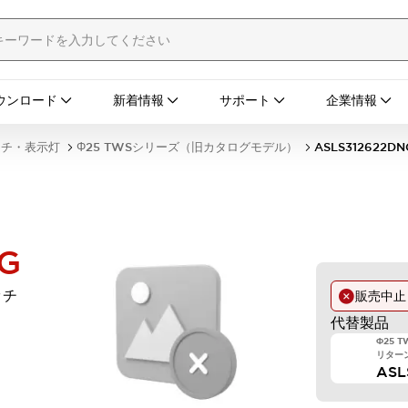
ウンロード
新着情報
サポート
企業情報
ッチ・表示灯
Φ25 TWSシリーズ（旧カタログモデル）
ASLS312622DN
G
ッチ
販売中
代替製品
Φ25 
リターン
ASL