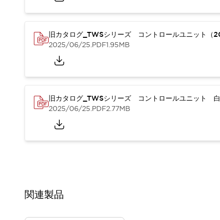
重量物搬送アシスト
COLLABORATIVE ROBOTS
SWD搭載 AMR開発キット
旧カタログ_TWSシリーズ コントロールユニット（20
防爆ソリューション
2025/06/25
.PDF
1.95MB
「防爆受注製品」のご提案
防爆技術への取り組み
防爆関連の法律・政令・省令
防爆安全セミナー
旧カタログ_TWSシリーズ コントロールユニット 白
アプリケーション・事例
防爆技術
2025/06/25
.PDF
2.77MB
一覧を表示する
プリント基板製品ソリューション
商品箱詰め装置
人と機械の接点を清潔に
一覧を表示する
ダウンロード
デジタルカタログ
RoHS指令への取り組み
関連製品
規格認証製品
ソフトウェアダウンロード
Automation Organizer