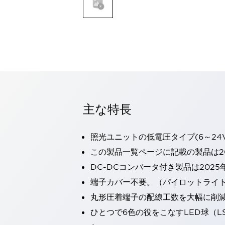
一覧を表示する
モビリティソリューション
セーフティホイールドライブ（SWD）
アシストホイールドライブ（AWD）
一覧を表示する
業界別
AGV/AMR
タブレットに安全機能を追加
安全対策の死角をなくし人身事故を防ぐ
主な特長
人とAGVとの突発的な接触への対策
無人搬送車の低床化と安全性を両立
照光ユニットの低電圧タイプ(6～24
この表示器がAGVに向く理由
移動式ロボットの安全対策
一覧を表示する
この製品一覧ページに記載の製品は20
自動車
DC-DCコンバータ付き製品は2025
ロボットに潜むリスクを徹底検証
安全柵内の人的被害を削減
端子カバー不要。（パイロットライ
大型表示灯の統一で工数削減
小型装置の安全対策
丸形圧着端子の配線工数を大幅に削
水素ステーションに信頼のおける防爆対策を
E-モビリティの時代にむけて
ひとつで6色の役をこなすLED球（L
リチウムイオン電池製造における金属（主に銅）混入対策