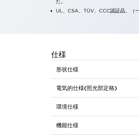
た。
一覧を表示する
UL、CSA、TÜV、CCC認証品。
工作機械
タッチパネルを市販タブレットに置き換えてコストダウン
小型の5,000Ｎの堅牢性に優れた安全スイッチで耐久性アップ
装置のコンパクト化につながる回路設計
工作機械のコスト削減のコツ
工作機械に小型化の可能性を見出す
仕様
デザイン視点で工作機械の付加価値をアップ
このLED照明が工作機械のワークに向く理由
形状仕様
機器の故障につながる「瞬停」を防ぐ
フラット照明で綺麗な加工面を確認
電気的仕様(照光部定格)
イネーブル装置で安全性を強化
一覧を表示する
ロボット
ティーチングペンダントを市販タブレットに置き換えるには
環境仕様
人とロボットの協働作業を一層安全で効率的に
協働ロボットのポテンシャルを発揮する安全対策
機能仕様
一覧を表示する
半導体