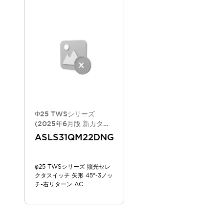
スマートリレー専用プログラミングソフトウェア
オートメーション製品プログラミングソフトウェア
安全製品
センシング製品
モーターライズドシステム
一覧を表示する
脆弱性レポート
一覧を表示する
新着情報
オンラインセミナー
安全・防爆セミナー
e-ラーニング
Φ25 TWSシリーズ
プログラミングセミナー
(2025年6月版 新カタロ
お困りごと解決セミナー
グモデル)
ASLS31QM22DNG
共催オンラインセミナー
一覧を表示する
展示会
キャンペーン
φ25 TWSシリーズ 照光セレ
動画チャンネル
クタスイッチ 矢形 45°-3ノッ
技術コラム
チ-右リターン AC
200/220V
IDEC ニュースレター
サポート