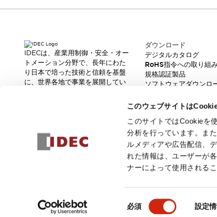
製品に関するFAQ
各種お問い合わせ
各種お問い合わせ／よくあるご質問
オンライン技術相談
ダウンロード
バーコード製品に関するお問い合わせ
IDECは、産業用制御・安全・オー
デジタルカタログ
販売ネットワーク
トメーション分野で、長年にわた
RoHS指令への取り組
製品に関するお知らせ
り日本で培った技術と信頼を基盤
規格認証製品
に、世界各地で事業を展開してい
販売中止品/推奨代替品
輸出該非判定
ソフトウェアダウンロ
ます。
脆弱性レポート
機種選定システム
オンラインストア
革新的な製品とソリューションを
一覧を表示する
このウェブサイトはCook
通じて、製造現場の生産性と安全
企業情報
性の向上に貢献し、人と社会の豊
このサイトではCooki
IDECについて
かな未来を支えます。
分析を行っています。ま
Our Vision
ルメディアや広告配信、
株主・投資家情報
れた情報は、ユーザーが
サステナビリティ
ナーによって使用される
採用情報
© 2026 IDEC株式会社
プライバシーポリシー
利用規約
ご注文
同
必須
設定情
意