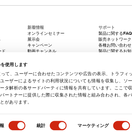
新着情報
サポート
オンラインセミナー
製品に関するFA
み
展示会
販売ネットワーク
キャンペーン
各種お問い合わせ
ード
動画チャンネル
製品に関するお知
技術コラム
販売中止品/推奨
IDEC ニュースレター
輸出該非判定
ieを使用します
機種選定システム
eを使って、ユーザーに合わせたコンテンツや広告の表示、トラフィ
たユーザーによるサイトの利用状況についても情報を収集し、ソ
データ解析の各サードパーティに情報を共有しています。ここで
各パートナーに提供した際に収集された情報と組み合わされ、各
ことがあります。
・ご使用に際してのご承諾事項
会員規約
報
統計
マーケティング
製品詳細
主な特長
仕様
ドキュメントとファイル
関