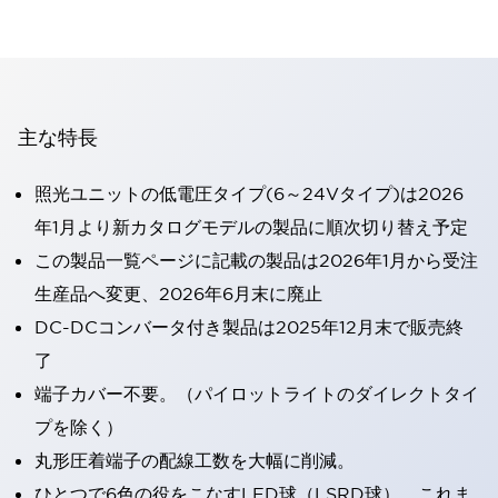
主な特長
照光ユニットの低電圧タイプ(6～24Vタイプ)は2026
年1月より新カタログモデルの製品に順次切り替え予定
この製品一覧ページに記載の製品は2026年1月から受注
生産品へ変更、2026年6月末に廃止
DC-DCコンバータ付き製品は2025年12月末で販売終
了
端子カバー不要。（パイロットライトのダイレクトタイ
プを除く）
丸形圧着端子の配線工数を大幅に削減。
ひとつで6色の役をこなすLED球（LSRD球）。これま