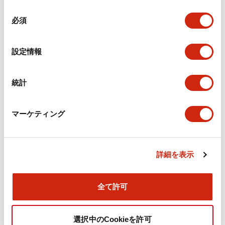
機械的仕様
同
必須
意
の
取付設置仕様
選
設定情報
択
統計
ドキュメントとファイル
マーケティング
カタログ
CAD
規格・認証
技術文書
詳細を表示
旧カタログ_TWSシリーズ コントロールユニット（20
25年4月版）（日本語）
全て許可
2026/04/09
.PDF
2.37MB
選択中のCookieを許可