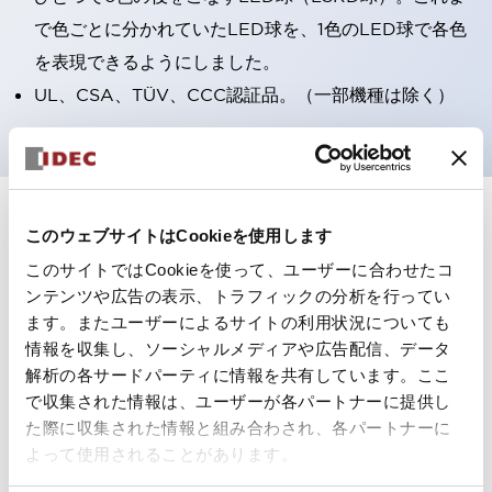
で色ごとに分かれていたLED球を、1色のLED球で各色
を表現できるようにしました。
UL、CSA、TÜV、CCC認証品。（一部機種は除く）
+
仕様
すべて展開
このウェブサイトはCookieを使用します
このサイトではCookieを使って、ユーザーに合わせたコ
形状仕様
ンテンツや広告の表示、トラフィックの分析を行ってい
ます。またユーザーによるサイトの利用状況についても
電気的仕様(照光部定格)
情報を収集し、ソーシャルメディアや広告配信、データ
解析の各サードパーティに情報を共有しています。ここ
環境仕様
で収集された情報は、ユーザーが各パートナーに提供し
た際に収集された情報と組み合わされ、各パートナーに
機能仕様
よって使用されることがあります。