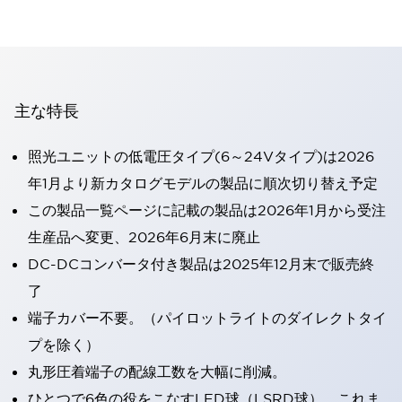
主な特長
照光ユニットの低電圧タイプ(6～24Vタイプ)は2026
年1月より新カタログモデルの製品に順次切り替え予定
この製品一覧ページに記載の製品は2026年1月から受注
生産品へ変更、2026年6月末に廃止
DC-DCコンバータ付き製品は2025年12月末で販売終
了
端子カバー不要。（パイロットライトのダイレクトタイ
プを除く）
丸形圧着端子の配線工数を大幅に削減。
ひとつで6色の役をこなすLED球（LSRD球）。これま