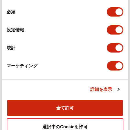
機械的仕様
同
必須
意
の
取付設置仕様
選
設定情報
択
統計
ドキュメントとファイル
マーケティング
カタログ
CAD
規格・認証
技術文書
詳細を表示
旧カタログ_TWSシリーズ コントロールユニット（20
25年4月版）（日本語）
全て許可
2026/04/09
.PDF
2.37MB
選択中のCookieを許可