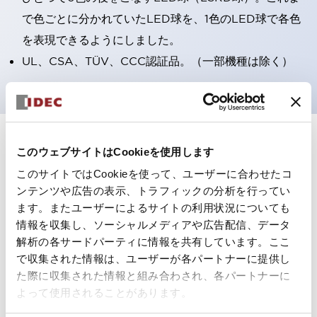
で色ごとに分かれていたLED球を、1色のLED球で各色
を表現できるようにしました。
UL、CSA、TÜV、CCC認証品。（一部機種は除く）
+
仕様
すべて展開
このウェブサイトはCookieを使用します
このサイトではCookieを使って、ユーザーに合わせたコ
形状仕様
ンテンツや広告の表示、トラフィックの分析を行ってい
ます。またユーザーによるサイトの利用状況についても
電気的仕様(照光部定格)
情報を収集し、ソーシャルメディアや広告配信、データ
解析の各サードパーティに情報を共有しています。ここ
環境仕様
で収集された情報は、ユーザーが各パートナーに提供し
た際に収集された情報と組み合わされ、各パートナーに
機能仕様
よって使用されることがあります。