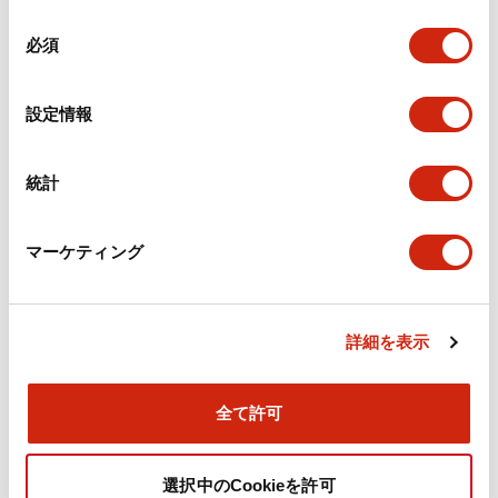
機械的仕様
同
必須
意
の
取付設置仕様
選
設定情報
択
統計
ドキュメントとファイル
マーケティング
カタログ
CAD
規格・認証
技術文書
詳細を表示
旧カタログ_TWSシリーズ コントロールユニット（20
25年4月版）（日本語）
全て許可
2026/04/09
.PDF
2.37MB
選択中のCookieを許可