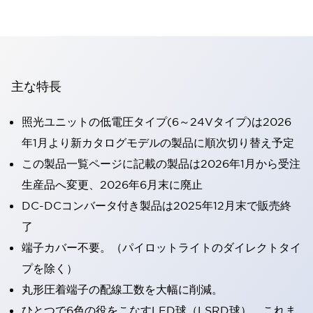
主な特長
照光ユニットの低電圧タイプ(6～24Vタイプ)は2026
年1月より新カタログモデルの製品に順次切り替え予定
この製品一覧ページに記載の製品は2026年1月から受注
生産品へ変更、2026年6月末に廃止
DC-DCコンバータ付き製品は2025年12月末で販売終
了
端子カバー不要。（パイロットライトのダイレクトタイ
プを除く）
丸形圧着端子の配線工数を大幅に削減。
ひとつで6色の役をこなすLED球（LSRD球）。これま