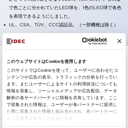
で色ごとに分かれていたLED球を、1色のLED球で各色
を表現できるようにしました。
UL、CSA、TÜV、CCC認証品。（一部機種は除く）
+
仕様
すべて展開
このウェブサイトはCookieを使用します
このサイトではCookieを使って、ユーザーに合わせたコ
形状仕様
ンテンツや広告の表示、トラフィックの分析を行ってい
ます。またユーザーによるサイトの利用状況についても
電気的仕様(照光部定格)
情報を収集し、ソーシャルメディアや広告配信、データ
解析の各サードパーティに情報を共有しています。ここ
環境仕様
で収集された情報は、ユーザーが各パートナーに提供し
た際に収集された情報と組み合わされ、各パートナーに
機能仕様
よって使用されることがあります。