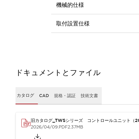
本質的な対策で爆発事故のリスクを抑える
機械的仕様
半導体製造装置の設計自由度を高める方法
ダウンタイムを長引かせるスイッチ交換を瞬時に
取付設置仕様
安全規格への対応
危険性の低い機械にカテゴリ2安全リレーモジュールの選択を
光電センサでは実現できなかった工数を削減する手段とは？
一覧を表示する
業界別
一覧を表示する
ソリューション
安全、そしてその先へ
ドキュメントとファイル
IDECの安全コンセプト
IDECの協調安全/Safety2.0
安全に関する法令・規格
カタログ
CAD
規格・認証
技術文書
基礎からわかる安全機器講座
安全セミナー/安全コンサルティング
SISTEMAとは
一覧を表示する
IIoT対応デバイス
RFID認証
旧カタログ_TWSシリーズ コントロールユニット（2
2026/04/09
.PDF
2.37MB
制御パネルレス
AGV/AMRの開発&導入促進