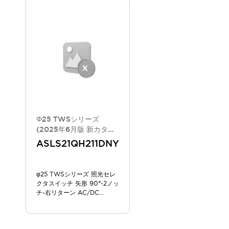
スマートリレー専用プログラミングソフトウェア
オートメーション製品プログラミングソフトウェア
安全製品
センシング製品
モーターライズドシステム
一覧を表示する
脆弱性レポート
一覧を表示する
新着情報
オンラインセミナー
安全・防爆セミナー
e-ラーニング
Φ25 TWSシリーズ
プログラミングセミナー
(2025年6月版 新カタロ
お困りごと解決セミナー
グモデル)
ASLS21QH211DNY
共催オンラインセミナー
一覧を表示する
展示会
キャンペーン
φ25 TWSシリーズ 照光セレ
動画チャンネル
クタスイッチ 矢形 90°-2ノッ
技術コラム
チ-右リターン AC/DC
100/120V
IDEC ニュースレター
サポート