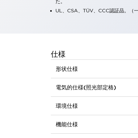
た。
一覧を表示する
UL、CSA、TÜV、CCC認証品。
工作機械
タッチパネルを市販タブレットに置き換えてコストダウン
小型の5,000Ｎの堅牢性に優れた安全スイッチで耐久性アップ
装置のコンパクト化につながる回路設計
工作機械のコスト削減のコツ
工作機械に小型化の可能性を見出す
仕様
デザイン視点で工作機械の付加価値をアップ
このLED照明が工作機械のワークに向く理由
形状仕様
機器の故障につながる「瞬停」を防ぐ
フラット照明で綺麗な加工面を確認
電気的仕様(照光部定格)
イネーブル装置で安全性を強化
一覧を表示する
ロボット
ティーチングペンダントを市販タブレットに置き換えるには
環境仕様
人とロボットの協働作業を一層安全で効率的に
協働ロボットのポテンシャルを発揮する安全対策
機能仕様
一覧を表示する
半導体