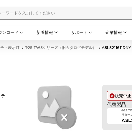
ウンロード
新着情報
サポート
企業情報
ッチ・表示灯
Φ25 TWSシリーズ（旧カタログモデル）
ASLS211611DNY
ッチ
販売中
代替製品
Φ25 
リターン 
ASL