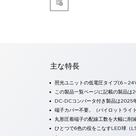
一覧を表示する
モビリティソリューション
セーフティホイールドライブ（SWD）
アシストホイールドライブ（AWD）
一覧を表示する
業界別
AGV/AMR
タブレットに安全機能を追加
安全対策の死角をなくし人身事故を防ぐ
主な特長
人とAGVとの突発的な接触への対策
無人搬送車の低床化と安全性を両立
照光ユニットの低電圧タイプ(6～24
この表示器がAGVに向く理由
移動式ロボットの安全対策
一覧を表示する
この製品一覧ページに記載の製品は20
自動車
DC-DCコンバータ付き製品は2025
ロボットに潜むリスクを徹底検証
安全柵内の人的被害を削減
端子カバー不要。（パイロットライ
大型表示灯の統一で工数削減
小型装置の安全対策
丸形圧着端子の配線工数を大幅に削
水素ステーションに信頼のおける防爆対策を
E-モビリティの時代にむけて
ひとつで6色の役をこなすLED球（L
リチウムイオン電池製造における金属（主に銅）混入対策