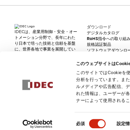
製品に関するFAQ
各種お問い合わせ
各種お問い合わせ／よくあるご質問
オンライン技術相談
ダウンロード
バーコード製品に関するお問い合わせ
IDECは、産業用制御・安全・オー
デジタルカタログ
販売ネットワーク
トメーション分野で、長年にわた
RoHS指令への取り組
製品に関するお知らせ
り日本で培った技術と信頼を基盤
規格認証製品
に、世界各地で事業を展開してい
販売中止品/推奨代替品
輸出該非判定
ソフトウェアダウンロ
ます。
脆弱性レポート
機種選定システム
オンラインストア
革新的な製品とソリューションを
一覧を表示する
このウェブサイトはCook
通じて、製造現場の生産性と安全
企業情報
性の向上に貢献し、人と社会の豊
このサイトではCooki
IDECについて
かな未来を支えます。
分析を行っています。ま
Our Vision
ルメディアや広告配信、
株主・投資家情報
れた情報は、ユーザーが
サステナビリティ
ナーによって使用される
採用情報
© 2026 IDEC株式会社
プライバシーポリシー
利用規約
ご注文
同
必須
設定情
意