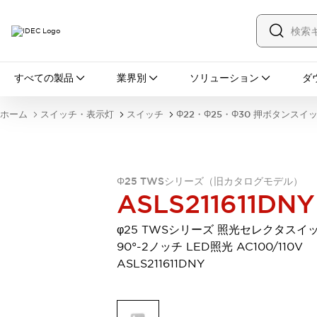
すべての製品
すべての製品
業界別
ソリューション
ダ
スイッチ・表示灯
スイッチ
表示灯・ブザー
ホーム
スイッチ・表示灯
スイッチ
Φ22・Φ25・Φ30 押ボタンスイ
一覧を表示する
安全・防爆機器
安全機器
防爆機器
一覧を表示する
インダストリアルコンポーネンツ
Φ25 TWSシリーズ（旧カタログモデル）
リレー・タイマ
端子台
電源機器
ASLS211611DNY
サーキットプロテクタ
LED照明
一覧を表示する
φ25 TWSシリーズ 照光セレクタスイ
オートメーション
90°-2ノッチ LED照光 AC100/110V
PLC
プログラマブル表示器
ASLS211611DNY
産業用イーサネット
一覧を表示する
センシング
センサ
自動認識
イオナイザ