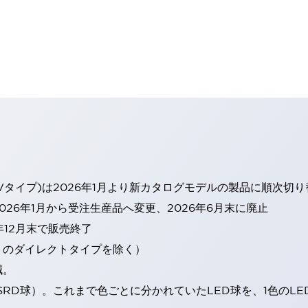
Vタイプ)は2026年1月より新カタログモデルの製品に順次切
26年1月から受注生産品へ変更、2026年6月末に廃止
年12月末で販売終了
トのダイレクトタイプを除く）
減。
SRD球）。これまで色ごとに分かれていたLED球を、1色のL