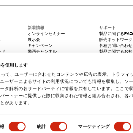
新着情報
サポート
オンラインセミナー
製品に関するFA
み
展示会
販売ネットワーク
キャンペーン
各種お問い合わせ
ード
動画チャンネル
製品に関するお知
技術コラム
販売中止品/推奨
IDEC ニュースレター
輸出該非判定
ieを使用します
機種選定システム
eを使って、ユーザーに合わせたコンテンツや広告の表示、トラフィ
たユーザーによるサイトの利用状況についても情報を収集し、ソ
データ解析の各サードパーティに情報を共有しています。ここで
各パートナーに提供した際に収集された情報と組み合わされ、各
ことがあります。
・ご使用に際してのご承諾事項
会員規約
報
統計
マーケティング
製品詳細
主な特長
仕様
ドキュメントとファイル
関