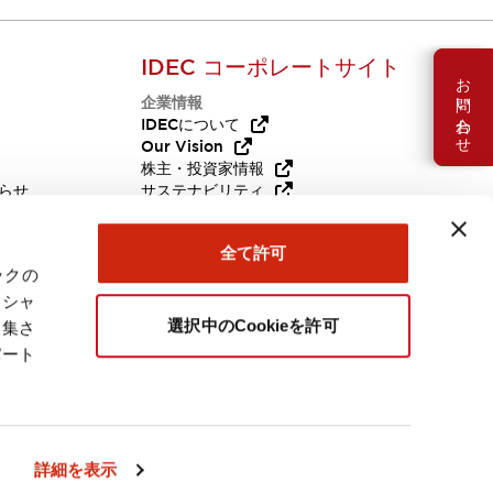
IDEC コーポレートサイト
お問い合わせ
企業情報
Q
IDECについて
Our Vision
株主・投資家情報
らせ
サステナビリティ
代替品
採用情報
全て許可
ックの
ーシャ
選択中のCookieを許可
収集さ
パート
日本
詳細を表示
連製品