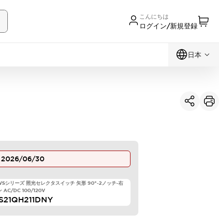
こんにちは
ログイン/新規登録
日本
止
2026/06/30
TWSシリーズ 照光セレクタスイッチ 矢形 90°-2ノッチ-右
AC/DC 100/120V
S21QH211DNY