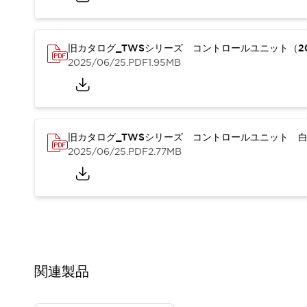
重量物搬送アシスト
COLLABORATIVE ROBOTS
SWD搭載 AMR開発キット
旧カタログ_TWSシリーズ コントロールユニット（20
防爆ソリューション
2025/06/25
.PDF
1.95MB
「防爆受注製品」のご提案
防爆技術への取り組み
防爆関連の法律・政令・省令
防爆安全セミナー
旧カタログ_TWSシリーズ コントロールユニット 白
アプリケーション・事例
防爆技術
2025/06/25
.PDF
2.77MB
一覧を表示する
プリント基板製品ソリューション
商品箱詰め装置
人と機械の接点を清潔に
一覧を表示する
ダウンロード
デジタルカタログ
RoHS指令への取り組み
関連製品
規格認証製品
ソフトウェアダウンロード
Automation Organizer