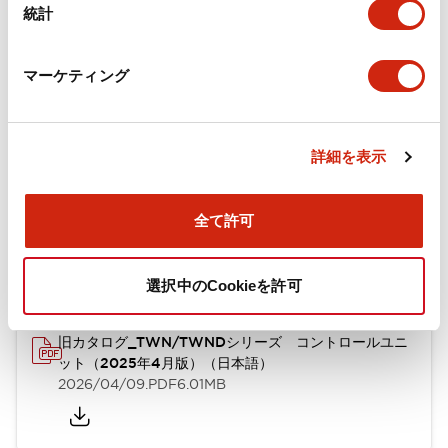
統計
機械的仕様
取付設置仕様
マーケティング
詳細を表示
ドキュメントとファイル
全て許可
カタログ
CAD
規格・認証
技術文書
選択中のCookieを許可
旧カタログ_TWN/TWNDシリーズ コントロールユニ
ット（2025年4月版）（日本語）
2026/04/09
.PDF
6.01MB