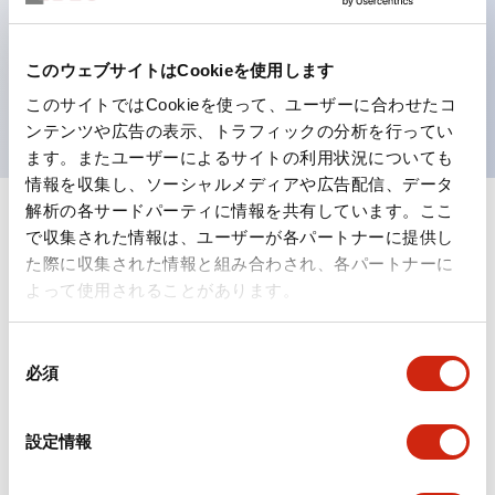
選べる2方向配線
保護構造は防噴流IP65（IEC 60529）
このウェブサイトはCookieを使用します
UL、CSA、TÜV、CCC認証品。
このサイトではCookieを使って、ユーザーに合わせたコ
ンテンツや広告の表示、トラフィックの分析を行ってい
ます。またユーザーによるサイトの利用状況についても
情報を収集し、ソーシャルメディアや広告配信、データ
解析の各サードパーティに情報を共有しています。ここ
+
仕様
すべて展開
で収集された情報は、ユーザーが各パートナーに提供し
た際に収集された情報と組み合わされ、各パートナーに
形状仕様
よって使用されることがあります。
電気的仕様(照光部定格)
同
必須
意
環境仕様
の
選
設定情報
機能仕様
択