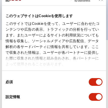
テクション構造、簡単取付け／取外し、ねじ脱落防止、
選べる2方向配線
保護構造は防噴流IP65（IEC 60529）
このウェブサイトはCookieを使用します
UL、CSA、TÜV、CCC認証品。
このサイトではCookieを使って、ユーザーに合わせたコ
ンテンツや広告の表示、トラフィックの分析を行ってい
ます。またユーザーによるサイトの利用状況についても
情報を収集し、ソーシャルメディアや広告配信、データ
解析の各サードパーティに情報を共有しています。ここ
+
仕様
すべて展開
で収集された情報は、ユーザーが各パートナーに提供し
た際に収集された情報と組み合わされ、各パートナーに
形状仕様
よって使用されることがあります。
電気的仕様(照光部定格)
同
必須
意
環境仕様
の
選
設定情報
択
機能仕様