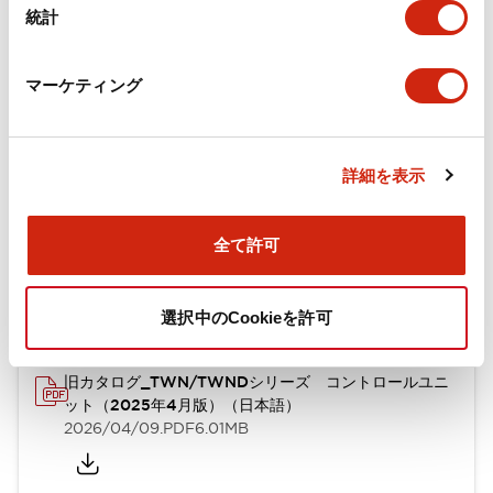
統計
機械的仕様
取付設置仕様
マーケティング
詳細を表示
ドキュメントとファイル
全て許可
カタログ
CAD
規格・認証
技術文書
選択中のCookieを許可
旧カタログ_TWN/TWNDシリーズ コントロールユニ
ット（2025年4月版）（日本語）
2026/04/09
.PDF
6.01MB