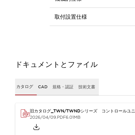
本質的な対策で爆発事故のリスクを抑える
半導体製造装置の設計自由度を高める方法
ダウンタイムを長引かせるスイッチ交換を瞬時に
取付設置仕様
安全規格への対応
危険性の低い機械にカテゴリ2安全リレーモジュールの選択を
光電センサでは実現できなかった工数を削減する手段とは？
一覧を表示する
業界別
一覧を表示する
ソリューション
ドキュメントとファイル
安全、そしてその先へ
IDECの安全コンセプト
IDECの協調安全/Safety2.0
カタログ
CAD
規格・認証
技術文書
安全に関する法令・規格
基礎からわかる安全機器講座
安全セミナー/安全コンサルティング
SISTEMAとは
一覧を表示する
旧カタログ_TWN/TWNDシリーズ コントロールユニ
IIoT対応デバイス
RFID認証
2026/04/09
.PDF
6.01MB
制御パネルレス
AGV/AMRの開発&導入促進