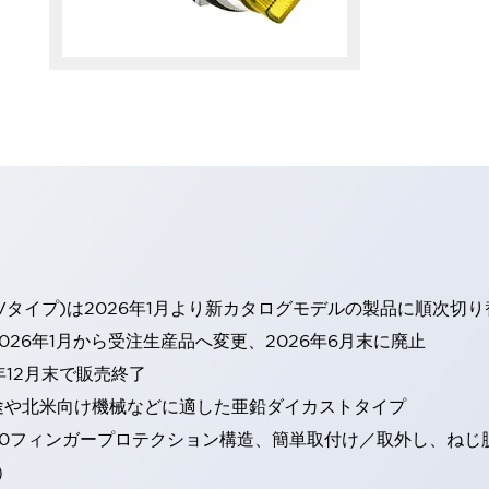
Vタイプ)は2026年1月より新カタログモデルの製品に順次切
26年1月から受注生産品へ変更、2026年6月末に廃止
年12月末で販売終了
途や北米向け機械などに適した亜鉛ダイカストタイプ
20フィンガープロテクション構造、簡単取付け／取外し、ねじ
）