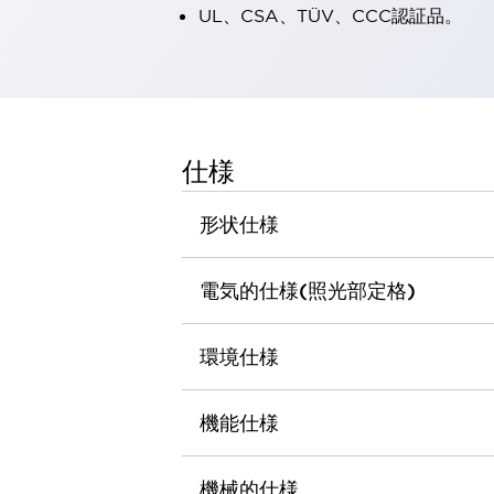
UL、CSA、TÜV、CCC認証品。
一覧を表示する
工作機械
タッチパネルを市販タブレットに置き換えてコストダウン
小型の5,000Ｎの堅牢性に優れた安全スイッチで耐久性アップ
装置のコンパクト化につながる回路設計
工作機械のコスト削減のコツ
仕様
工作機械に小型化の可能性を見出す
デザイン視点で工作機械の付加価値をアップ
形状仕様
このLED照明が工作機械のワークに向く理由
機器の故障につながる「瞬停」を防ぐ
フラット照明で綺麗な加工面を確認
電気的仕様(照光部定格)
イネーブル装置で安全性を強化
一覧を表示する
ロボット
環境仕様
ティーチングペンダントを市販タブレットに置き換えるには
人とロボットの協働作業を一層安全で効率的に
協働ロボットのポテンシャルを発揮する安全対策
機能仕様
一覧を表示する
半導体
機械的仕様