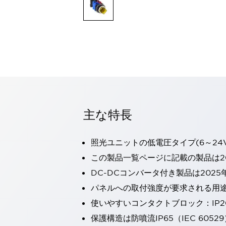
一覧を表示する
モビリティソリューション
セーフティホイールドライブ（SWD）
アシストホイールドライブ（AWD）
一覧を表示する
業界別
AGV/AMR
タブレットに安全機能を追加
安全対策の死角をなくし人身事故を防ぐ
主な特長
人とAGVとの突発的な接触への対策
無人搬送車の低床化と安全性を両立
この表示器がAGVに向く理由
移動式ロボットの安全対策
照光ユニットの低電圧タイプ(6～24
一覧を表示する
この製品一覧ページに記載の製品は20
自動車
DC-DCコンバータ付き製品は2025
ロボットに潜むリスクを徹底検証
安全柵内の人的被害を削減
大型表示灯の統一で工数削減
小型装置の安全対策
パネルへの取付強度が要求される用
水素ステーションに信頼のおける防爆対策を
使いやすいコンタクトブロック：IP
E-モビリティの時代にむけて
保護構造は防噴流IP65（IEC 60529
リチウムイオン電池製造における金属（主に銅）混入対策