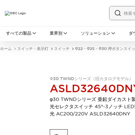
すべての製品
すべての製品
業界別
ソリューション
ダ
スイッチ・表示灯
スイッチ
表示灯・ブザー
ホーム
スイッチ・表示灯
スイッチ
Φ22・Φ25・Φ30 押ボタンスイ
一覧を表示する
安全・防爆機器
安全機器
防爆機器
一覧を表示する
インダストリアルコンポーネンツ
Φ30 TWNDシリーズ（旧カタログモデル）
リレー・タイマ
端子台
電源機器
ASLD32640DN
サーキットプロテクタ
LED照明
一覧を表示する
φ30 TWNDシリーズ 亜鉛ダイカスト製
オートメーション
光セレクタスイッチ 45°-3ノッチ LE
PLC
プログラマブル表示器
光 AC200/220V ASLD32640DNY
産業用イーサネット
一覧を表示する
センシング
センサ
自動認識
イオナイザ