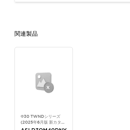
重量物搬送アシスト
COLLABORATIVE ROBOTS
SWD搭載 AMR開発キット
防爆ソリューション
「防爆受注製品」のご提案
関連製品
防爆技術への取り組み
防爆関連の法律・政令・省令
防爆安全セミナー
アプリケーション・事例
防爆技術
一覧を表示する
プリント基板製品ソリューション
商品箱詰め装置
人と機械の接点を清潔に
一覧を表示する
ダウンロード
デジタルカタログ
RoHS指令への取り組み
規格認証製品
Φ30 TWNDシリーズ
ソフトウェアダウンロード
(2025年6月版 新カタロ
グモデル)
Automation Organizer