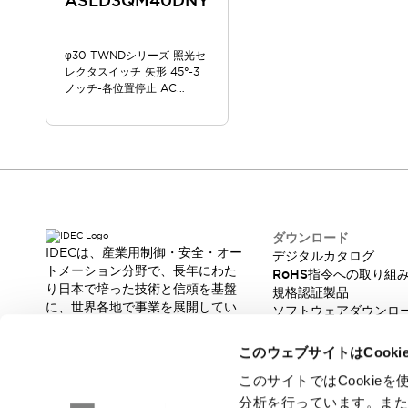
ASLD3QM40DNY
スマートリレー専用プログラミングソフトウェア
オートメーション製品プログラミングソフトウェア
φ30 TWNDシリーズ 照光セ
安全製品
センシング製品
モーターライズドシステム
レクタスイッチ 矢形 45°-3
一覧を表示する
ノッチ-各位置停止 AC
脆弱性レポート
一覧を表示する
200/220V
新着情報
オンラインセミナー
安全・防爆セミナー
e-ラーニング
プログラミングセミナー
お困りごと解決セミナー
ダウンロード
IDECは、産業用制御・安全・オー
デジタルカタログ
共催オンラインセミナー
トメーション分野で、長年にわた
RoHS指令への取り組
一覧を表示する
り日本で培った技術と信頼を基盤
規格認証製品
展示会
キャンペーン
に、世界各地で事業を展開してい
ソフトウェアダウンロ
動画チャンネル
ます。
脆弱性レポート
革新的な製品とソリューションを
技術コラム
このウェブサイトはCook
通じて、製造現場の生産性と安全
IDEC ニュースレター
性の向上に貢献し、人と社会の豊
このサイトではCooki
サポート
かな未来を支えます。
分析を行っています。ま