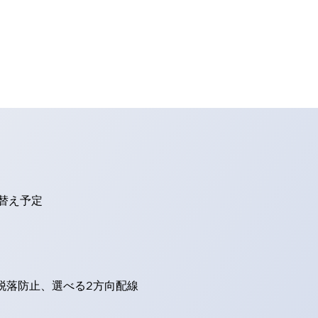
り替え予定
脱落防止、選べる2方向配線