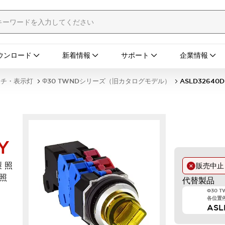
ウンロード
新着情報
サポート
企業情報
ッチ・表示灯
Φ30 TWNDシリーズ（旧カタログモデル）
ASLD32640D
Y
 照
販売中
D照
代替製品
Φ30 
各位置停
AS