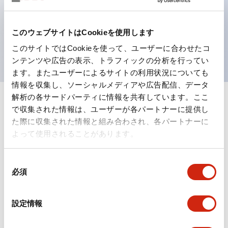
選べる2方向配線
保護構造は防噴流IP65（IEC 60529）
このウェブサイトはCookieを使用します
UL、CSA、TÜV、CCC認証品。
このサイトではCookieを使って、ユーザーに合わせたコ
ンテンツや広告の表示、トラフィックの分析を行ってい
ます。またユーザーによるサイトの利用状況についても
情報を収集し、ソーシャルメディアや広告配信、データ
解析の各サードパーティに情報を共有しています。ここ
+
仕様
すべて展開
で収集された情報は、ユーザーが各パートナーに提供し
た際に収集された情報と組み合わされ、各パートナーに
形状仕様
よって使用されることがあります。
電気的仕様(照光部定格)
同
必須
意
環境仕様
の
選
設定情報
機能仕様
択