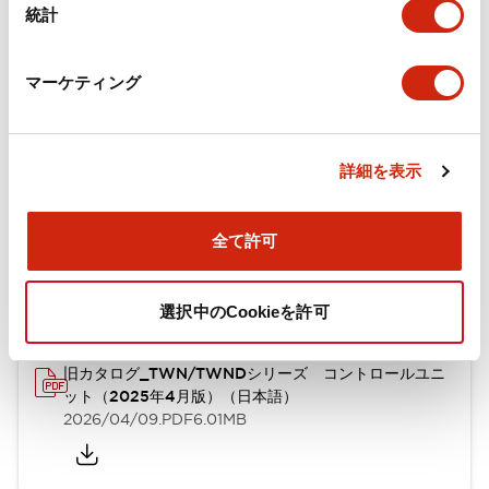
統計
機械的仕様
取付設置仕様
マーケティング
詳細を表示
ドキュメントとファイル
全て許可
カタログ
CAD
規格・認証
技術文書
選択中のCookieを許可
旧カタログ_TWN/TWNDシリーズ コントロールユニ
ット（2025年4月版）（日本語）
2026/04/09
.PDF
6.01MB