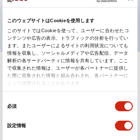
テクション構造、簡単取付け／取外し、ねじ脱落防止、
選べる2方向配線
保護構造は防噴流IP65（IEC 60529）
このウェブサイトはCookieを使用します
UL、CSA、TÜV、CCC認証品。
このサイトではCookieを使って、ユーザーに合わせたコ
ンテンツや広告の表示、トラフィックの分析を行ってい
ます。またユーザーによるサイトの利用状況についても
情報を収集し、ソーシャルメディアや広告配信、データ
解析の各サードパーティに情報を共有しています。ここ
+
仕様
すべて展開
で収集された情報は、ユーザーが各パートナーに提供し
た際に収集された情報と組み合わされ、各パートナーに
形状仕様
よって使用されることがあります。
電気的仕様(照光部定格)
同
必須
意
環境仕様
の
選
設定情報
択
機能仕様