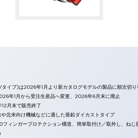
Vタイプ)は2026年1月より新カタログモデルの製品に順次切
26年1月から受注生産品へ変更、2026年6月末に廃止
年12月末で販売終了
途や北米向け機械などに適した亜鉛ダイカストタイプ
20フィンガープロテクション構造、簡単取付け／取外し、ねじ
）