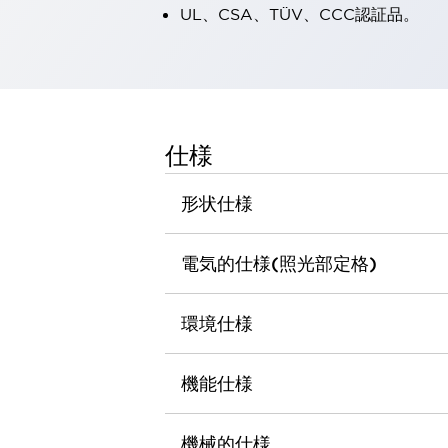
UL、CSA、TÜV、CCC認証品。
一覧を表示する
工作機械
タッチパネルを市販タブレットに置き換えてコストダウン
小型の5,000Ｎの堅牢性に優れた安全スイッチで耐久性アップ
装置のコンパクト化につながる回路設計
工作機械のコスト削減のコツ
仕様
工作機械に小型化の可能性を見出す
デザイン視点で工作機械の付加価値をアップ
形状仕様
このLED照明が工作機械のワークに向く理由
機器の故障につながる「瞬停」を防ぐ
フラット照明で綺麗な加工面を確認
電気的仕様(照光部定格)
イネーブル装置で安全性を強化
一覧を表示する
ロボット
環境仕様
ティーチングペンダントを市販タブレットに置き換えるには
人とロボットの協働作業を一層安全で効率的に
協働ロボットのポテンシャルを発揮する安全対策
機能仕様
一覧を表示する
半導体
機械的仕様