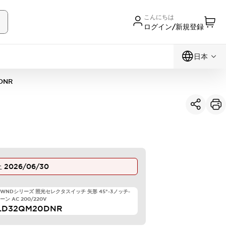
こんにちは
ログイン/新規登録
日本
DNR
止
2026/06/30
 TWNDシリーズ 照光セレクタスイッチ 矢形 45°-3ノッチ-
ン AC 200/220V
LD32QM20DNR