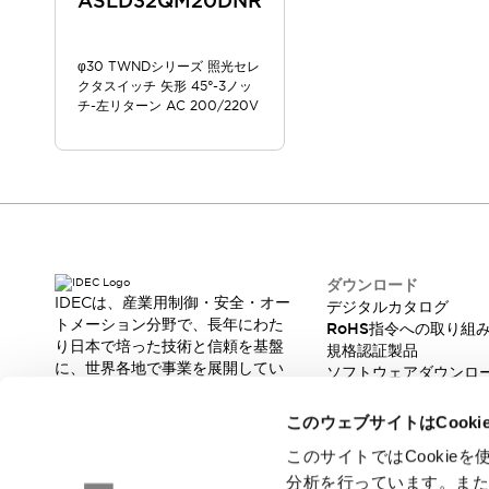
ASLD32QM20DNR
スマートリレー専用プログラミングソフトウェア
オートメーション製品プログラミングソフトウェア
φ30 TWNDシリーズ 照光セレ
安全製品
センシング製品
モーターライズドシステム
クタスイッチ 矢形 45°-3ノッ
一覧を表示する
チ-左リターン AC 200/220V
脆弱性レポート
一覧を表示する
新着情報
オンラインセミナー
安全・防爆セミナー
e-ラーニング
プログラミングセミナー
お困りごと解決セミナー
ダウンロード
IDECは、産業用制御・安全・オー
デジタルカタログ
共催オンラインセミナー
トメーション分野で、長年にわた
RoHS指令への取り組
一覧を表示する
り日本で培った技術と信頼を基盤
規格認証製品
展示会
キャンペーン
に、世界各地で事業を展開してい
ソフトウェアダウンロ
動画チャンネル
ます。
脆弱性レポート
革新的な製品とソリューションを
技術コラム
このウェブサイトはCook
通じて、製造現場の生産性と安全
IDEC ニュースレター
性の向上に貢献し、人と社会の豊
このサイトではCooki
サポート
かな未来を支えます。
分析を行っています。ま