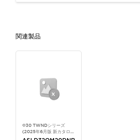
重量物搬送アシスト
COLLABORATIVE ROBOTS
SWD搭載 AMR開発キット
防爆ソリューション
「防爆受注製品」のご提案
関連製品
防爆技術への取り組み
防爆関連の法律・政令・省令
防爆安全セミナー
アプリケーション・事例
防爆技術
一覧を表示する
プリント基板製品ソリューション
商品箱詰め装置
人と機械の接点を清潔に
一覧を表示する
ダウンロード
デジタルカタログ
RoHS指令への取り組み
規格認証製品
Φ30 TWNDシリーズ
ソフトウェアダウンロード
(2025年6月版 新カタログ
モデル)
Automation Organizer