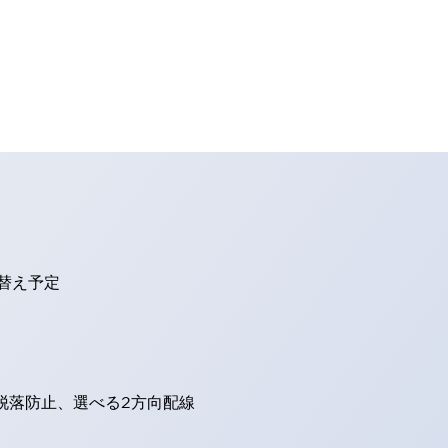
り替え予定
脱落防止、選べる2方向配線