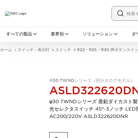
すべての製品
すべての製品
業界別
ソリューション
ダ
スイッチ・表示灯
スイッチ
表示灯・ブザー
ホーム
スイッチ・表示灯
スイッチ
Φ22・Φ25・Φ30 押ボタンスイ
一覧を表示する
安全・防爆機器
安全機器
防爆機器
一覧を表示する
インダストリアルコンポーネンツ
Φ30 TWNDシリーズ（旧カタログモデル）
リレー・タイマ
端子台
電源機器
ASLD322620D
サーキットプロテクタ
LED照明
一覧を表示する
φ30 TWNDシリーズ 亜鉛ダイカスト製
オートメーション
光セレクタスイッチ 45°-3ノッチ LED
PLC
プログラマブル表示器
AC200/220V ASLD322620DNR
産業用イーサネット
一覧を表示する
センシング
センサ
自動認識
イオナイザ