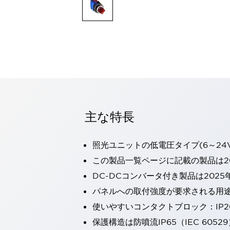
一覧を表示する
モビリティソリューション
セーフティホイールドライブ（SWD）
アシストホイールドライブ（AWD）
一覧を表示する
業界別
AGV/AMR
タブレットに安全機能を追加
安全対策の死角をなくし人身事故を防ぐ
主な特長
人とAGVとの突発的な接触への対策
無人搬送車の低床化と安全性を両立
この表示器がAGVに向く理由
移動式ロボットの安全対策
照光ユニットの低電圧タイプ(6～24
一覧を表示する
この製品一覧ページに記載の製品は20
自動車
DC-DCコンバータ付き製品は2025
ロボットに潜むリスクを徹底検証
安全柵内の人的被害を削減
大型表示灯の統一で工数削減
小型装置の安全対策
パネルへの取付強度が要求される用
水素ステーションに信頼のおける防爆対策を
使いやすいコンタクトブロック：IP
E-モビリティの時代にむけて
保護構造は防噴流IP65（IEC 60529
リチウムイオン電池製造における金属（主に銅）混入対策