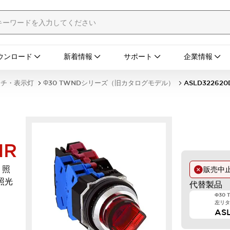
ウンロード
新着情報
サポート
企業情報
ッチ・表示灯
Φ30 TWNDシリーズ（旧カタログモデル）
ASLD322620
NR
 照
販売中
照光
代替製品
Φ30
左リター
AS