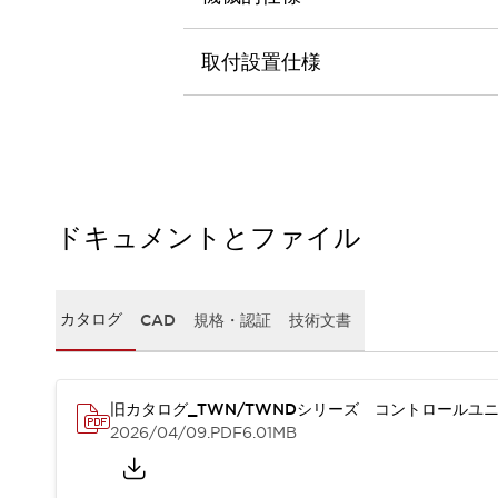
本質的な対策で爆発事故のリスクを抑える
半導体製造装置の設計自由度を高める方法
ダウンタイムを長引かせるスイッチ交換を瞬時に
取付設置仕様
安全規格への対応
危険性の低い機械にカテゴリ2安全リレーモジュールの選択を
光電センサでは実現できなかった工数を削減する手段とは？
一覧を表示する
業界別
一覧を表示する
ソリューション
ドキュメントとファイル
安全、そしてその先へ
IDECの安全コンセプト
IDECの協調安全/Safety2.0
カタログ
CAD
規格・認証
技術文書
安全に関する法令・規格
基礎からわかる安全機器講座
安全セミナー/安全コンサルティング
SISTEMAとは
一覧を表示する
旧カタログ_TWN/TWNDシリーズ コントロールユニ
IIoT対応デバイス
RFID認証
2026/04/09
.PDF
6.01MB
制御パネルレス
AGV/AMRの開発&導入促進