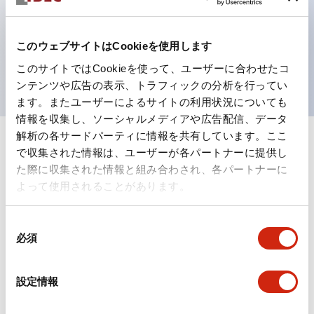
テクション構造、簡単取付け／取外し、ねじ脱落防止、
選べる2方向配線
保護構造は防噴流IP65（IEC 60529）
このウェブサイトはCookieを使用します
UL、CSA、TÜV、CCC認証品。
このサイトではCookieを使って、ユーザーに合わせたコ
ンテンツや広告の表示、トラフィックの分析を行ってい
ます。またユーザーによるサイトの利用状況についても
情報を収集し、ソーシャルメディアや広告配信、データ
解析の各サードパーティに情報を共有しています。ここ
+
仕様
すべて展開
で収集された情報は、ユーザーが各パートナーに提供し
た際に収集された情報と組み合わされ、各パートナーに
形状仕様
よって使用されることがあります。
電気的仕様(照光部定格)
同
必須
意
環境仕様
の
選
設定情報
択
機能仕様