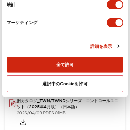
統計
機械的仕様
取付設置仕様
マーケティング
詳細を表示
ドキュメントとファイル
全て許可
カタログ
CAD
規格・認証
技術文書
選択中のCookieを許可
旧カタログ_TWN/TWNDシリーズ コントロールユニ
ット（2025年4月版）（日本語）
2026/04/09
.PDF
6.01MB