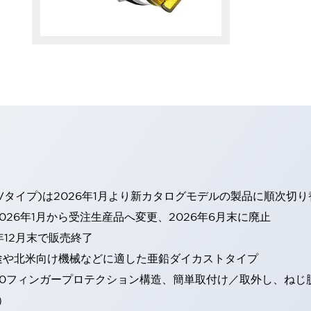
Vタイプ)は2026年1月より新カタログモデルの製品に順次切
26年1月から受注生産品へ変更、2026年6月末に廃止
年12月末で販売終了
途や北米向け機械などに適した亜鉛ダイカストタイプ
20フィンガープロテクション構造、簡単取付け／取外し、ねじ
）