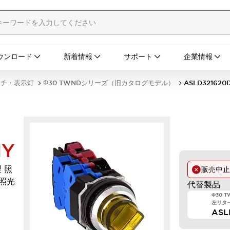
ウンロード
新着情報
サポート
企業情報
ッチ・表示灯
Φ30 TWNDシリーズ（旧カタログモデル）
ASLD321620
NY
 照
販売中
D照光
代替製品
Φ30 
左リターン
ASL