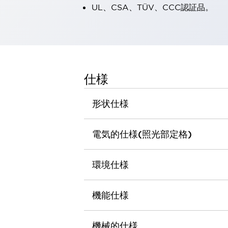
UL、CSA、TÜV、CCC認証品。
一覧を表示する
工作機械
タッチパネルを市販タブレットに置き換えてコストダウン
小型の5,000Ｎの堅牢性に優れた安全スイッチで耐久性アップ
装置のコンパクト化につながる回路設計
工作機械のコスト削減のコツ
仕様
工作機械に小型化の可能性を見出す
デザイン視点で工作機械の付加価値をアップ
形状仕様
このLED照明が工作機械のワークに向く理由
機器の故障につながる「瞬停」を防ぐ
フラット照明で綺麗な加工面を確認
電気的仕様(照光部定格)
イネーブル装置で安全性を強化
一覧を表示する
ロボット
環境仕様
ティーチングペンダントを市販タブレットに置き換えるには
人とロボットの協働作業を一層安全で効率的に
協働ロボットのポテンシャルを発揮する安全対策
機能仕様
一覧を表示する
半導体
機械的仕様