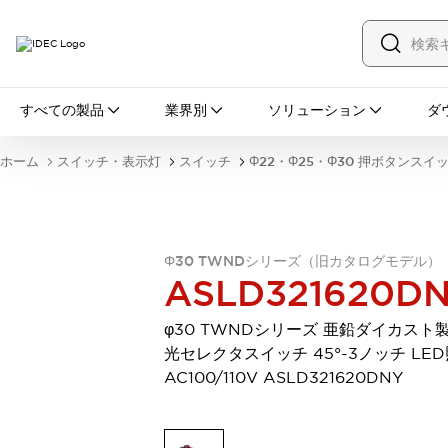
すべての製品
すべての製品
業界別
ソリューション
ダ
スイッチ・表示灯
スイッチ
表示灯・ブザー
ホーム
スイッチ・表示灯
スイッチ
Φ22・Φ25・Φ30 押ボタンスイ
一覧を表示する
安全・防爆機器
安全機器
防爆機器
一覧を表示する
インダストリアルコンポーネンツ
Φ30 TWNDシリーズ（旧カタログモデル）
リレー・タイマ
端子台
電源機器
ASLD321620D
サーキットプロテクタ
LED照明
一覧を表示する
φ30 TWNDシリーズ 亜鉛ダイカスト製
オートメーション
光セレクタスイッチ 45°-3ノッチ LE
PLC
プログラマブル表示器
AC100/110V ASLD321620DNY
産業用イーサネット
一覧を表示する
センシング
センサ
自動認識
イオナイザ