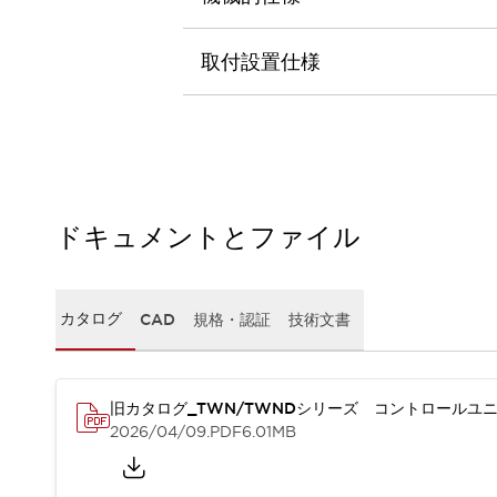
本質的な対策で爆発事故のリスクを抑える
半導体製造装置の設計自由度を高める方法
ダウンタイムを長引かせるスイッチ交換を瞬時に
取付設置仕様
安全規格への対応
危険性の低い機械にカテゴリ2安全リレーモジュールの選択を
光電センサでは実現できなかった工数を削減する手段とは？
一覧を表示する
業界別
一覧を表示する
ソリューション
ドキュメントとファイル
安全、そしてその先へ
IDECの安全コンセプト
IDECの協調安全/Safety2.0
カタログ
CAD
規格・認証
技術文書
安全に関する法令・規格
基礎からわかる安全機器講座
安全セミナー/安全コンサルティング
SISTEMAとは
一覧を表示する
旧カタログ_TWN/TWNDシリーズ コントロールユニ
IIoT対応デバイス
RFID認証
2026/04/09
.PDF
6.01MB
制御パネルレス
AGV/AMRの開発&導入促進