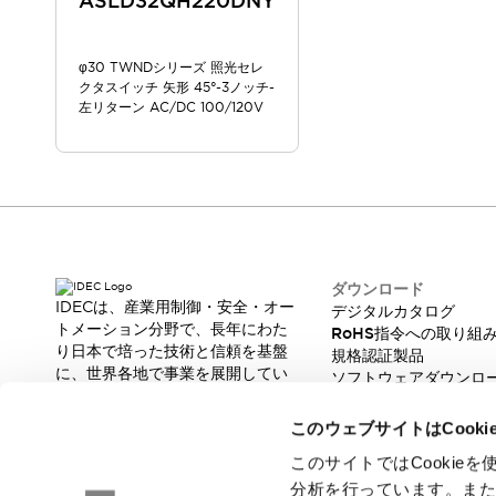
ASLD32QH220DNY
スマートリレー専用プログラミングソフトウェア
オートメーション製品プログラミングソフトウェア
φ30 TWNDシリーズ 照光セレ
安全製品
センシング製品
モーターライズドシステム
クタスイッチ 矢形 45°-3ノッチ-
一覧を表示する
左リターン AC/DC 100/120V
脆弱性レポート
一覧を表示する
新着情報
オンラインセミナー
安全・防爆セミナー
e-ラーニング
プログラミングセミナー
お困りごと解決セミナー
ダウンロード
IDECは、産業用制御・安全・オー
デジタルカタログ
共催オンラインセミナー
トメーション分野で、長年にわた
RoHS指令への取り組
一覧を表示する
り日本で培った技術と信頼を基盤
規格認証製品
展示会
キャンペーン
に、世界各地で事業を展開してい
ソフトウェアダウンロ
動画チャンネル
ます。
脆弱性レポート
革新的な製品とソリューションを
技術コラム
このウェブサイトはCook
通じて、製造現場の生産性と安全
IDEC ニュースレター
性の向上に貢献し、人と社会の豊
このサイトではCooki
サポート
かな未来を支えます。
分析を行っています。ま