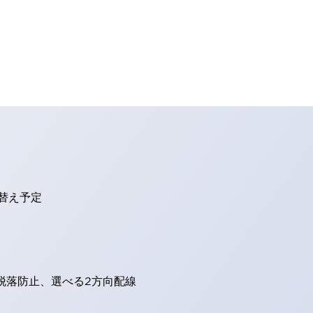
り替え予定
脱落防止、選べる2方向配線