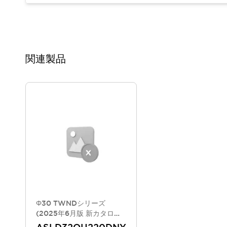
重量物搬送アシスト
COLLABORATIVE ROBOTS
SWD搭載 AMR開発キット
防爆ソリューション
「防爆受注製品」のご提案
関連製品
防爆技術への取り組み
防爆関連の法律・政令・省令
防爆安全セミナー
アプリケーション・事例
防爆技術
一覧を表示する
プリント基板製品ソリューション
商品箱詰め装置
人と機械の接点を清潔に
一覧を表示する
ダウンロード
デジタルカタログ
RoHS指令への取り組み
規格認証製品
Φ30 TWNDシリーズ
ソフトウェアダウンロード
(2025年6月版 新カタログ
モデル)
Automation Organizer