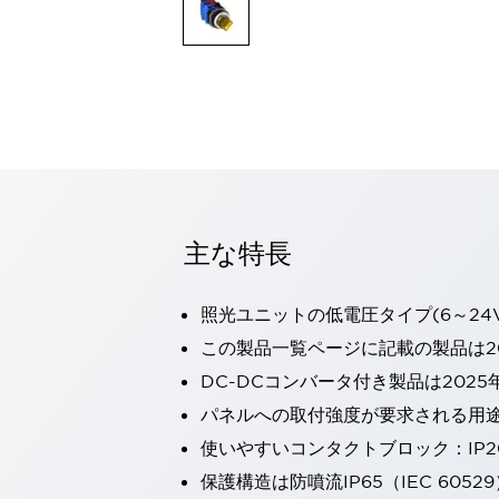
一覧を表示する
モビリティソリューション
セーフティホイールドライブ（SWD）
アシストホイールドライブ（AWD）
一覧を表示する
業界別
AGV/AMR
タブレットに安全機能を追加
安全対策の死角をなくし人身事故を防ぐ
主な特長
人とAGVとの突発的な接触への対策
無人搬送車の低床化と安全性を両立
この表示器がAGVに向く理由
移動式ロボットの安全対策
照光ユニットの低電圧タイプ(6～24
一覧を表示する
この製品一覧ページに記載の製品は20
自動車
DC-DCコンバータ付き製品は2025
ロボットに潜むリスクを徹底検証
安全柵内の人的被害を削減
大型表示灯の統一で工数削減
小型装置の安全対策
パネルへの取付強度が要求される用
水素ステーションに信頼のおける防爆対策を
使いやすいコンタクトブロック：IP
E-モビリティの時代にむけて
保護構造は防噴流IP65（IEC 60529
リチウムイオン電池製造における金属（主に銅）混入対策