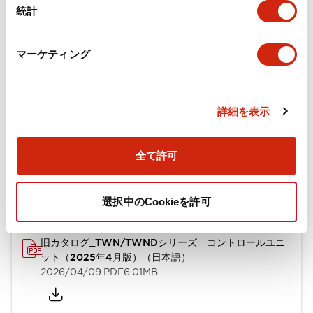
統計
機械的仕様
取付設置仕様
マーケティング
詳細を表示
ドキュメントとファイル
全て許可
カタログ
CAD
規格・認証
技術文書
選択中のCookieを許可
旧カタログ_TWN/TWNDシリーズ コントロールユニ
ット（2025年4月版）（日本語）
2026/04/09
.PDF
6.01MB