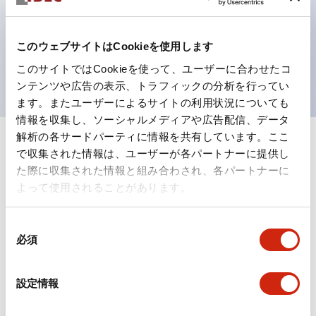
テクション構造、簡単取付け／取外し、ねじ脱落防止、
選べる2方向配線
保護構造は防噴流IP65（IEC 60529）
このウェブサイトはCookieを使用します
UL、CSA、TÜV、CCC認証品。
このサイトではCookieを使って、ユーザーに合わせたコ
ンテンツや広告の表示、トラフィックの分析を行ってい
ます。またユーザーによるサイトの利用状況についても
情報を収集し、ソーシャルメディアや広告配信、データ
解析の各サードパーティに情報を共有しています。ここ
+
仕様
すべて展開
で収集された情報は、ユーザーが各パートナーに提供し
た際に収集された情報と組み合わされ、各パートナーに
形状仕様
よって使用されることがあります。
電気的仕様(照光部定格)
同
必須
意
環境仕様
の
選
設定情報
択
機能仕様