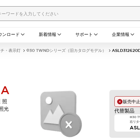
ウンロード
新着情報
サポート
企業情報
ッチ・表示灯
Φ30 TWNDシリーズ（旧カタログモデル）
ASLD312620
NA
 照
販売中
D照光
代替製品
Φ30 
右リター
AS