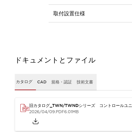
本質的な対策で爆発事故のリスクを抑える
半導体製造装置の設計自由度を高める方法
取付設置仕様
ダウンタイムを長引かせるスイッチ交換を瞬時に
安全規格への対応
危険性の低い機械にカテゴリ2安全リレーモジュールの選択を
光電センサでは実現できなかった工数を削減する手段とは？
一覧を表示する
業界別
一覧を表示する
ソリューション
ドキュメントとファイル
安全、そしてその先へ
IDECの安全コンセプト
IDECの協調安全/Safety2.0
カタログ
CAD
規格・認証
技術文書
安全に関する法令・規格
基礎からわかる安全機器講座
安全セミナー/安全コンサルティング
旧カタログ_TWN/TWNDシリーズ コントロールユニ
SISTEMAとは
一覧を表示する
2026/04/09
.PDF
6.01MB
IIoT対応デバイス
RFID認証
制御パネルレス
AGV/AMRの開発&導入促進