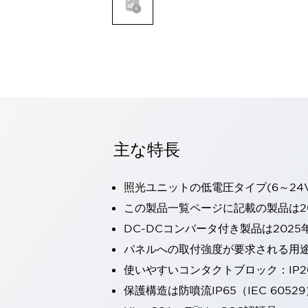
一覧を表示する
モビリティソリューション
セーフティホイールドライブ（SWD）
アシストホイールドライブ（AWD）
一覧を表示する
業界別
AGV/AMR
タブレットに安全機能を追加
安全対策の死角をなくし人身事故を防ぐ
主な特長
人とAGVとの突発的な接触への対策
無人搬送車の低床化と安全性を両立
照光ユニットの低電圧タイプ(6～24
この表示器がAGVに向く理由
移動式ロボットの安全対策
一覧を表示する
この製品一覧ページに記載の製品は20
自動車
DC-DCコンバータ付き製品は2025
ロボットに潜むリスクを徹底検証
安全柵内の人的被害を削減
パネルへの取付強度が要求される用
大型表示灯の統一で工数削減
小型装置の安全対策
使いやすいコンタクトブロック：IP
水素ステーションに信頼のおける防爆対策を
E-モビリティの時代にむけて
保護構造は防噴流IP65（IEC 60529
リチウムイオン電池製造における金属（主に銅）混入対策