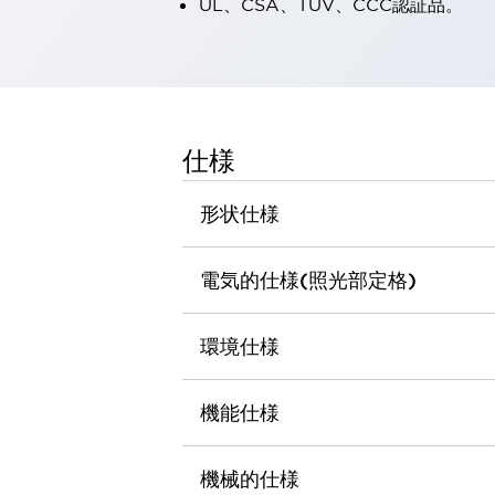
UL、CSA、TÜV、CCC認証品。
一覧を表示する
工作機械
タッチパネルを市販タブレットに置き換えてコストダウン
小型の5,000Ｎの堅牢性に優れた安全スイッチで耐久性アップ
装置のコンパクト化につながる回路設計
工作機械のコスト削減のコツ
仕様
工作機械に小型化の可能性を見出す
デザイン視点で工作機械の付加価値をアップ
形状仕様
このLED照明が工作機械のワークに向く理由
機器の故障につながる「瞬停」を防ぐ
電気的仕様(照光部定格)
フラット照明で綺麗な加工面を確認
イネーブル装置で安全性を強化
一覧を表示する
ロボット
環境仕様
ティーチングペンダントを市販タブレットに置き換えるには
人とロボットの協働作業を一層安全で効率的に
機能仕様
協働ロボットのポテンシャルを発揮する安全対策
一覧を表示する
半導体
機械的仕様