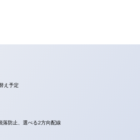
り替え予定
脱落防止、選べる2方向配線