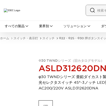
すべての製品
すべての製品
業界別
ソリューション
ダ
スイッチ・表示灯
スイッチ
表示灯・ブザー
ホーム
スイッチ・表示灯
スイッチ
Φ22・Φ25・Φ30 押ボタンスイ
一覧を表示する
安全・防爆機器
安全機器
防爆機器
一覧を表示する
インダストリアルコンポーネンツ
Φ30 TWNDシリーズ（旧カタログモデル）
リレー・タイマ
端子台
電源機器
ASLD312620D
サーキットプロテクタ
LED照明
一覧を表示する
φ30 TWNDシリーズ 亜鉛ダイカスト製
オートメーション
光セレクタスイッチ 45°-3ノッチ LE
PLC
プログラマブル表示器
AC200/220V ASLD312620DNA
産業用イーサネット
一覧を表示する
センシング
センサ
自動認識
イオナイザ