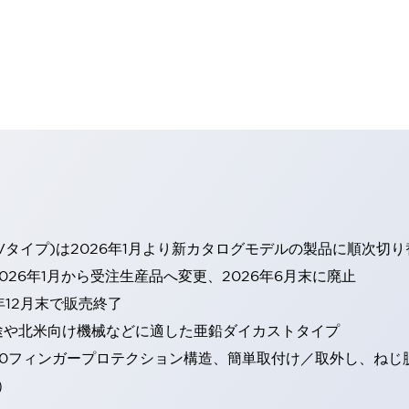
Vタイプ)は2026年1月より新カタログモデルの製品に順次切
26年1月から受注生産品へ変更、2026年6月末に廃止
年12月末で販売終了
途や北米向け機械などに適した亜鉛ダイカストタイプ
20フィンガープロテクション構造、簡単取付け／取外し、ねじ
）