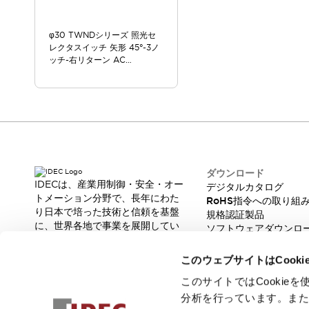
スマートリレー専用プログラミングソフトウェア
オートメーション製品プログラミングソフトウェア
φ30 TWNDシリーズ 照光セ
安全製品
センシング製品
モーターライズドシステム
レクタスイッチ 矢形 45°-3ノ
ッチ-右リターン AC
一覧を表示する
200/220V
脆弱性レポート
一覧を表示する
新着情報
オンラインセミナー
安全・防爆セミナー
e-ラーニング
プログラミングセミナー
ダウンロード
お困りごと解決セミナー
IDECは、産業用制御・安全・オー
デジタルカタログ
共催オンラインセミナー
トメーション分野で、長年にわた
RoHS指令への取り組
一覧を表示する
り日本で培った技術と信頼を基盤
規格認証製品
に、世界各地で事業を展開してい
展示会
キャンペーン
ソフトウェアダウンロ
ます。
脆弱性レポート
動画チャンネル
革新的な製品とソリューションを
このウェブサイトはCook
技術コラム
通じて、製造現場の生産性と安全
IDEC ニュースレター
性の向上に貢献し、人と社会の豊
このサイトではCooki
サポート
かな未来を支えます。
分析を行っています。ま