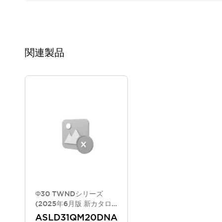
重量物搬送アシスト
COLLABORATIVE ROBOTS
SWD搭載 AMR開発キット
防爆ソリューション
関連製品
「防爆受注製品」のご提案
防爆技術への取り組み
防爆関連の法律・政令・省令
防爆安全セミナー
アプリケーション・事例
防爆技術
一覧を表示する
プリント基板製品ソリューション
商品箱詰め装置
人と機械の接点を清潔に
一覧を表示する
ダウンロード
デジタルカタログ
RoHS指令への取り組み
Φ30 TWNDシリーズ
規格認証製品
(2025年6月版 新カタロ
ソフトウェアダウンロード
グモデル)
ASLD31QM20DNA
Automation Organizer