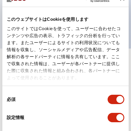
テクション構造、簡単取付け／取外し、ねじ脱落防止、
選べる2方向配線
保護構造は防噴流IP65（IEC 60529）
このウェブサイトはCookieを使用します
UL、CSA、TÜV、CCC認証品。
このサイトではCookieを使って、ユーザーに合わせたコ
ンテンツや広告の表示、トラフィックの分析を行ってい
ます。またユーザーによるサイトの利用状況についても
情報を収集し、ソーシャルメディアや広告配信、データ
解析の各サードパーティに情報を共有しています。ここ
+
仕様
すべて展開
で収集された情報は、ユーザーが各パートナーに提供し
た際に収集された情報と組み合わされ、各パートナーに
形状仕様
よって使用されることがあります。
電気的仕様(照光部定格)
同
必須
意
環境仕様
の
選
設定情報
択
機能仕様