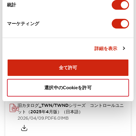
統計
機械的仕様
取付設置仕様
マーケティング
詳細を表示
ドキュメントとファイル
全て許可
カタログ
CAD
規格・認証
技術文書
選択中のCookieを許可
旧カタログ_TWN/TWNDシリーズ コントロールユニ
ット（2025年4月版）（日本語）
2026/04/09
.PDF
6.01MB