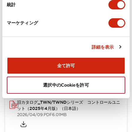
統計
機械的仕様
取付設置仕様
マーケティング
詳細を表示
ドキュメントとファイル
全て許可
カタログ
CAD
規格・認証
技術文書
選択中のCookieを許可
旧カタログ_TWN/TWNDシリーズ コントロールユニ
ット（2025年4月版）（日本語）
2026/04/09
.PDF
6.01MB