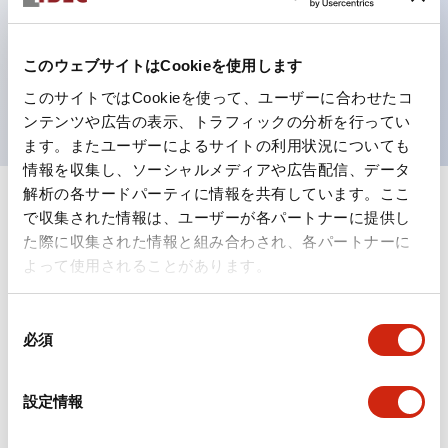
テクション構造、簡単取付け／取外し、ねじ脱落防止、
選べる2方向配線
保護構造は防噴流IP65（IEC 60529）
このウェブサイトはCookieを使用します
UL、CSA、TÜV、CCC認証品。
このサイトではCookieを使って、ユーザーに合わせたコ
ンテンツや広告の表示、トラフィックの分析を行ってい
ます。またユーザーによるサイトの利用状況についても
情報を収集し、ソーシャルメディアや広告配信、データ
解析の各サードパーティに情報を共有しています。ここ
+
仕様
すべて展開
で収集された情報は、ユーザーが各パートナーに提供し
た際に収集された情報と組み合わされ、各パートナーに
形状仕様
よって使用されることがあります。
電気的仕様(照光部定格)
同
必須
意
環境仕様
の
選
設定情報
択
機能仕様