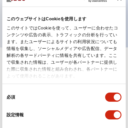
テクション構造、簡単取付け／取外し、ねじ脱落防止、
選べる2方向配線
保護構造は防噴流IP65（IEC 60529）
このウェブサイトはCookieを使用します
UL、CSA、TÜV、CCC認証品。
このサイトではCookieを使って、ユーザーに合わせたコ
ンテンツや広告の表示、トラフィックの分析を行ってい
ます。またユーザーによるサイトの利用状況についても
情報を収集し、ソーシャルメディアや広告配信、データ
解析の各サードパーティに情報を共有しています。ここ
+
仕様
すべて展開
で収集された情報は、ユーザーが各パートナーに提供し
た際に収集された情報と組み合わされ、各パートナーに
形状仕様
よって使用されることがあります。
電気的仕様(照光部定格)
同
必須
意
環境仕様
の
選
設定情報
択
機能仕様