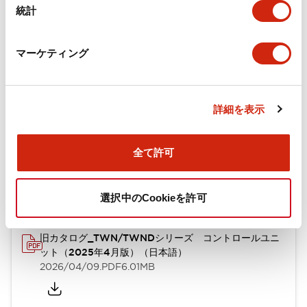
統計
機械的仕様
取付設置仕様
マーケティング
詳細を表示
ドキュメントとファイル
全て許可
カタログ
CAD
規格・認証
技術文書
選択中のCookieを許可
旧カタログ_TWN/TWNDシリーズ コントロールユニ
ット（2025年4月版）（日本語）
2026/04/09
.PDF
6.01MB