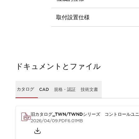
本質的な対策で爆発事故のリスクを抑える
半導体製造装置の設計自由度を高める方法
ダウンタイムを長引かせるスイッチ交換を瞬時に
取付設置仕様
安全規格への対応
危険性の低い機械にカテゴリ2安全リレーモジュールの選択を
光電センサでは実現できなかった工数を削減する手段とは？
一覧を表示する
業界別
一覧を表示する
ソリューション
ドキュメントとファイル
安全、そしてその先へ
IDECの安全コンセプト
IDECの協調安全/Safety2.0
カタログ
CAD
規格・認証
技術文書
安全に関する法令・規格
基礎からわかる安全機器講座
安全セミナー/安全コンサルティング
SISTEMAとは
一覧を表示する
旧カタログ_TWN/TWNDシリーズ コントロールユニ
IIoT対応デバイス
RFID認証
2026/04/09
.PDF
6.01MB
制御パネルレス
AGV/AMRの開発&導入促進