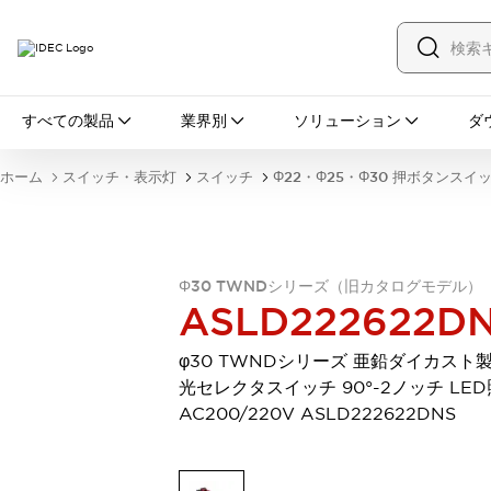
すべての製品
すべての製品
業界別
ソリューション
ダ
スイッチ・表示灯
スイッチ
表示灯・ブザー
ホーム
スイッチ・表示灯
スイッチ
Φ22・Φ25・Φ30 押ボタンスイ
一覧を表示する
安全・防爆機器
安全機器
防爆機器
一覧を表示する
インダストリアルコンポーネンツ
Φ30 TWNDシリーズ（旧カタログモデル）
リレー・タイマ
端子台
電源機器
ASLD222622D
サーキットプロテクタ
LED照明
一覧を表示する
φ30 TWNDシリーズ 亜鉛ダイカスト製
オートメーション
光セレクタスイッチ 90°-2ノッチ LE
PLC
プログラマブル表示器
AC200/220V ASLD222622DNS
産業用イーサネット
一覧を表示する
センシング
センサ
自動認識
イオナイザ