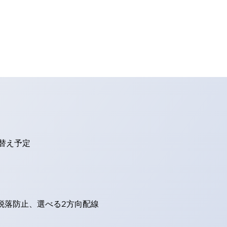
り替え予定
脱落防止、選べる2方向配線