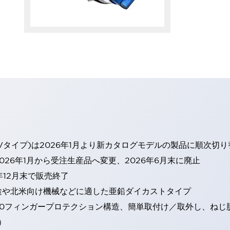
Vタイプ)は2026年1月より新カタログモデルの製品に順次切
26年1月から受注生産品へ変更、2026年6月末に廃止
年12月末で販売終了
途や北米向け機械などに適した亜鉛ダイカストタイプ
20フィンガープロテクション構造、簡単取付け／取外し、ねじ
）