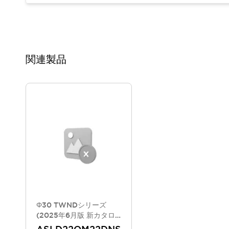
重量物搬送アシスト
COLLABORATIVE ROBOTS
SWD搭載 AMR開発キット
防爆ソリューション
「防爆受注製品」のご提案
関連製品
防爆技術への取り組み
防爆関連の法律・政令・省令
防爆安全セミナー
アプリケーション・事例
防爆技術
一覧を表示する
プリント基板製品ソリューション
商品箱詰め装置
人と機械の接点を清潔に
一覧を表示する
ダウンロード
デジタルカタログ
RoHS指令への取り組み
規格認証製品
Φ30 TWNDシリーズ
ソフトウェアダウンロード
(2025年6月版 新カタロ
グモデル)
Automation Organizer