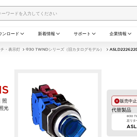
ウンロード
新着情報
サポート
企業情報
ッチ・表示灯
Φ30 TWNDシリーズ（旧カタログモデル）
ASLD222622
NS
 照
販売中
D照光
代替製品
Φ30 
左リター
AS