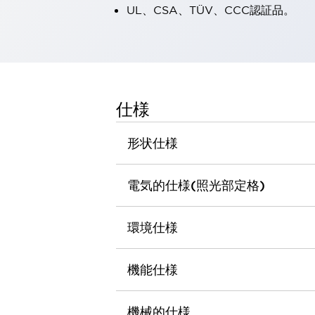
UL、CSA、TÜV、CCC認証品。
一覧を表示する
工作機械
タッチパネルを市販タブレットに置き換えてコストダウン
小型の5,000Ｎの堅牢性に優れた安全スイッチで耐久性アップ
装置のコンパクト化につながる回路設計
工作機械のコスト削減のコツ
仕様
工作機械に小型化の可能性を見出す
デザイン視点で工作機械の付加価値をアップ
形状仕様
このLED照明が工作機械のワークに向く理由
機器の故障につながる「瞬停」を防ぐ
フラット照明で綺麗な加工面を確認
電気的仕様(照光部定格)
イネーブル装置で安全性を強化
一覧を表示する
ロボット
環境仕様
ティーチングペンダントを市販タブレットに置き換えるには
人とロボットの協働作業を一層安全で効率的に
協働ロボットのポテンシャルを発揮する安全対策
機能仕様
一覧を表示する
半導体
機械的仕様