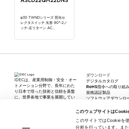
ASLD22QM22DNS
スマートリレー専用プログラミングソフトウェア
オートメーション製品プログラミングソフトウェア
φ30 TWNDシリーズ 照光セ
安全製品
センシング製品
モーターライズドシステム
レクタスイッチ 矢形 90°-2ノ
一覧を表示する
ッチ-左リターン AC
脆弱性レポート
一覧を表示する
200/220V
新着情報
オンラインセミナー
安全・防爆セミナー
e-ラーニング
プログラミングセミナー
お困りごと解決セミナー
ダウンロード
IDECは、産業用制御・安全・オー
デジタルカタログ
共催オンラインセミナー
トメーション分野で、長年にわた
RoHS指令への取り組
一覧を表示する
り日本で培った技術と信頼を基盤
規格認証製品
展示会
キャンペーン
に、世界各地で事業を展開してい
ソフトウェアダウンロ
動画チャンネル
ます。
脆弱性レポート
革新的な製品とソリューションを
技術コラム
このウェブサイトはCook
通じて、製造現場の生産性と安全
IDEC ニュースレター
性の向上に貢献し、人と社会の豊
このサイトではCooki
サポート
かな未来を支えます。
分析を行っています。ま