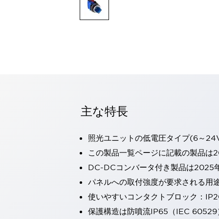
一覧を表示する
モビリティソリューション
セーフティホイールドライブ（SWD）
アシストホイールドライブ（AWD）
一覧を表示する
業界別
AGV/AMR
タブレットに安全機能を追加
安全対策の死角をなくし人身事故を防ぐ
主な特長
人とAGVとの突発的な接触への対策
無人搬送車の低床化と安全性を両立
この表示器がAGVに向く理由
移動式ロボットの安全対策
照光ユニットの低電圧タイプ(6～24
一覧を表示する
この製品一覧ページに記載の製品は20
自動車
DC-DCコンバータ付き製品は2025
ロボットに潜むリスクを徹底検証
安全柵内の人的被害を削減
大型表示灯の統一で工数削減
小型装置の安全対策
パネルへの取付強度が要求される用
水素ステーションに信頼のおける防爆対策を
使いやすいコンタクトブロック：IP
E-モビリティの時代にむけて
保護構造は防噴流IP65（IEC 60529
リチウムイオン電池製造における金属（主に銅）混入対策