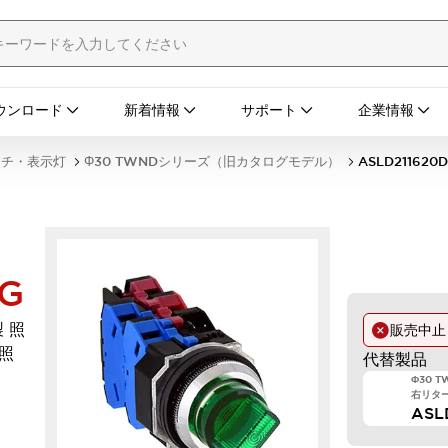
ウンロード
新着情報
サポート
企業情報
ッチ・表示灯
Φ30 TWNDシリーズ（旧カタログモデル）
ASLD211620
NG
 照
販売中
D照
代替製品
Φ30 
右リターン
ASL