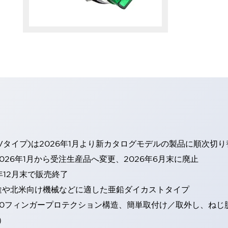
Vタイプ)は2026年1月より新カタログモデルの製品に順次切
26年1月から受注生産品へ変更、2026年6月末に廃止
年12月末で販売終了
途や北米向け機械などに適した亜鉛ダイカストタイプ
20フィンガープロテクション構造、簡単取付け／取外し、ねじ
）