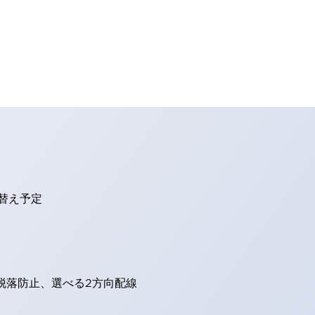
り替え予定
脱落防止、選べる2方向配線