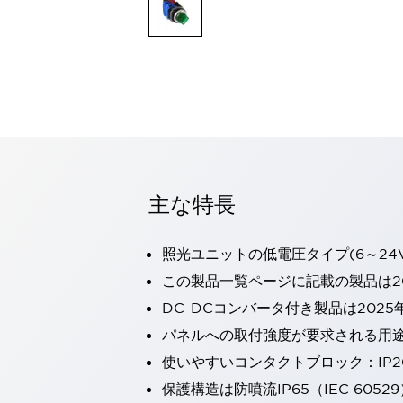
一覧を表示する
モビリティソリューション
セーフティホイールドライブ（SWD）
アシストホイールドライブ（AWD）
一覧を表示する
業界別
AGV/AMR
タブレットに安全機能を追加
安全対策の死角をなくし人身事故を防ぐ
主な特長
人とAGVとの突発的な接触への対策
無人搬送車の低床化と安全性を両立
この表示器がAGVに向く理由
移動式ロボットの安全対策
照光ユニットの低電圧タイプ(6～24
一覧を表示する
この製品一覧ページに記載の製品は20
自動車
DC-DCコンバータ付き製品は2025
ロボットに潜むリスクを徹底検証
安全柵内の人的被害を削減
大型表示灯の統一で工数削減
小型装置の安全対策
パネルへの取付強度が要求される用
水素ステーションに信頼のおける防爆対策を
使いやすいコンタクトブロック：IP
E-モビリティの時代にむけて
保護構造は防噴流IP65（IEC 60529
リチウムイオン電池製造における金属（主に銅）混入対策