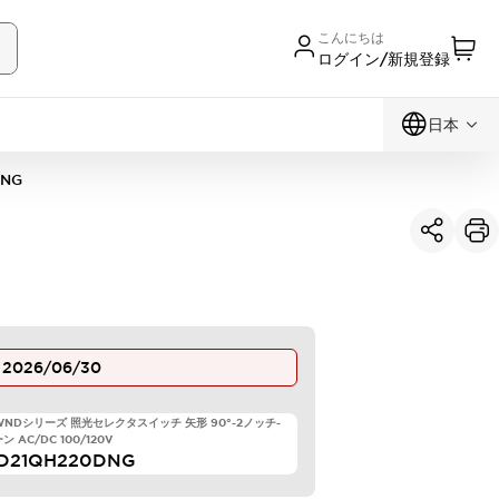
こんにちは
ログイン/新規登録
日本
DNG
止
2026/06/30
TWNDシリーズ 照光セレクタスイッチ 矢形 90°-2ノッチ-
 AC/DC 100/120V
D21QH220DNG