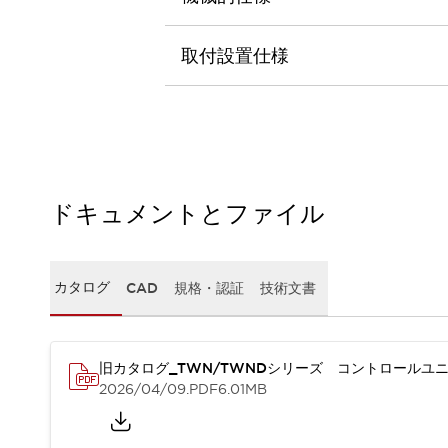
本質的な対策で爆発事故のリスクを抑える
半導体製造装置の設計自由度を高める方法
ダウンタイムを長引かせるスイッチ交換を瞬時に
取付設置仕様
安全規格への対応
危険性の低い機械にカテゴリ2安全リレーモジュールの選択を
光電センサでは実現できなかった工数を削減する手段とは？
一覧を表示する
業界別
一覧を表示する
ソリューション
ドキュメントとファイル
安全、そしてその先へ
IDECの安全コンセプト
IDECの協調安全/Safety2.0
カタログ
CAD
規格・認証
技術文書
安全に関する法令・規格
基礎からわかる安全機器講座
安全セミナー/安全コンサルティング
SISTEMAとは
一覧を表示する
旧カタログ_TWN/TWNDシリーズ コントロールユニ
IIoT対応デバイス
RFID認証
2026/04/09
.PDF
6.01MB
制御パネルレス
AGV/AMRの開発&導入促進