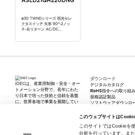
ASLD21QH220DNG
スマートリレー専用プログラミングソフトウェア
オートメーション製品プログラミングソフトウェア
φ30 TWNDシリーズ 照光セレ
安全製品
センシング製品
モーターライズドシステム
クタスイッチ 矢形 90°-2ノッ
一覧を表示する
チ-右リターン AC/DC
脆弱性レポート
一覧を表示する
100/120V
新着情報
オンラインセミナー
安全・防爆セミナー
e-ラーニング
プログラミングセミナー
お困りごと解決セミナー
ダウンロード
IDECは、産業用制御・安全・オー
デジタルカタログ
共催オンラインセミナー
トメーション分野で、長年にわた
RoHS指令への取り組
一覧を表示する
り日本で培った技術と信頼を基盤
規格認証製品
展示会
キャンペーン
に、世界各地で事業を展開してい
ソフトウェアダウンロ
動画チャンネル
ます。
脆弱性レポート
革新的な製品とソリューションを
技術コラム
このウェブサイトはCook
通じて、製造現場の生産性と安全
IDEC ニュースレター
性の向上に貢献し、人と社会の豊
このサイトではCooki
サポート
かな未来を支えます。
分析を行っています。ま