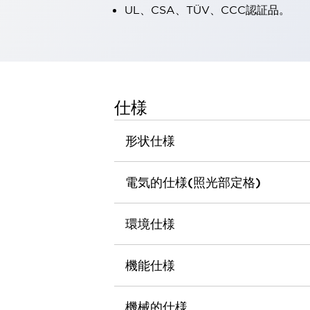
UL、CSA、TÜV、CCC認証品。
一覧を表示する
工作機械
タッチパネルを市販タブレットに置き換えてコストダウン
小型の5,000Ｎの堅牢性に優れた安全スイッチで耐久性アップ
装置のコンパクト化につながる回路設計
工作機械のコスト削減のコツ
仕様
工作機械に小型化の可能性を見出す
デザイン視点で工作機械の付加価値をアップ
形状仕様
このLED照明が工作機械のワークに向く理由
機器の故障につながる「瞬停」を防ぐ
フラット照明で綺麗な加工面を確認
電気的仕様(照光部定格)
イネーブル装置で安全性を強化
一覧を表示する
ロボット
環境仕様
ティーチングペンダントを市販タブレットに置き換えるには
人とロボットの協働作業を一層安全で効率的に
協働ロボットのポテンシャルを発揮する安全対策
機能仕様
一覧を表示する
半導体
機械的仕様