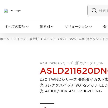
すべての製品
すべての製品
業界別
ソリューション
ダ
スイッチ・表示灯
スイッチ
表示灯・ブザー
ホーム
スイッチ・表示灯
スイッチ
Φ22・Φ25・Φ30 押ボタンスイ
一覧を表示する
安全・防爆機器
安全機器
防爆機器
一覧を表示する
インダストリアルコンポーネンツ
Φ30 TWNDシリーズ（旧カタログモデル）
リレー・タイマ
端子台
電源機器
ASLD211620D
サーキットプロテクタ
LED照明
一覧を表示する
φ30 TWNDシリーズ 亜鉛ダイカスト製
オートメーション
光セレクタスイッチ 90°-2ノッチ LE
PLC
プログラマブル表示器
光 AC100/110V ASLD211620DNG
産業用イーサネット
一覧を表示する
センシング
センサ
自動認識
イオナイザ