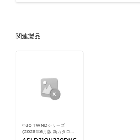
重量物搬送アシスト
COLLABORATIVE ROBOTS
SWD搭載 AMR開発キット
防爆ソリューション
「防爆受注製品」のご提案
関連製品
防爆技術への取り組み
防爆関連の法律・政令・省令
防爆安全セミナー
アプリケーション・事例
防爆技術
一覧を表示する
プリント基板製品ソリューション
商品箱詰め装置
人と機械の接点を清潔に
一覧を表示する
ダウンロード
デジタルカタログ
RoHS指令への取り組み
規格認証製品
Φ30 TWNDシリーズ
ソフトウェアダウンロード
(2025年6月版 新カタログ
モデル)
Automation Organizer