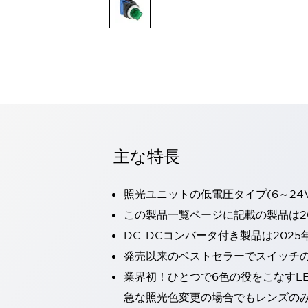
一覧を表示する
モビリティソリューション
セーフティホイールドライブ（SWD）
アシストホイールドライブ（AWD）
一覧を表示する
業界別
AGV/AMR
タブレットに安全機能を追加
安全対策の死角をなくし人身事故を防ぐ
主な特長
人とAGVとの突発的な接触への対策
無人搬送車の低床化と安全性を両立
この表示器がAGVに向く理由
移動式ロボットの安全対策
照光ユニットの低電圧タイプ(6～24
一覧を表示する
この製品一覧ページに記載の製品は20
自動車
DC-DCコンバータ付き製品は2025
ロボットに潜むリスクを徹底検証
安全柵内の人的被害を削減
大型表示灯の統一で工数削減
小型装置の安全対策
発売以来のベストセラーでスイッチ
水素ステーションに信頼のおける防爆対策を
業界初！ひとつで6色の役をこなすL
E-モビリティの時代にむけて
急な照光色変更の場合でもレンズの
リチウムイオン電池製造における金属（主に銅）混入対策