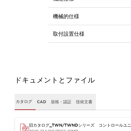
本質的な対策で爆発事故のリスクを抑える
半導体製造装置の設計自由度を高める方法
ダウンタイムを長引かせるスイッチ交換を瞬時に
機械的仕様
安全規格への対応
危険性の低い機械にカテゴリ2安全リレーモジュールの選択を
取付設置仕様
光電センサでは実現できなかった工数を削減する手段とは？
一覧を表示する
業界別
一覧を表示する
ソリューション
安全、そしてその先へ
IDECの安全コンセプト
IDECの協調安全/Safety2.0
ドキュメントとファイル
安全に関する法令・規格
基礎からわかる安全機器講座
安全セミナー/安全コンサルティング
カタログ
CAD
規格・認証
技術文書
SISTEMAとは
一覧を表示する
IIoT対応デバイス
RFID認証
制御パネルレス
旧カタログ_TWN/TWNDシリーズ コントロールユニ
AGV/AMRの開発&導入促進