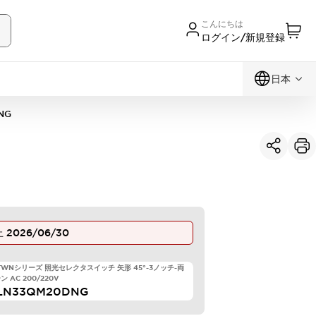
こんにちは
ログイン/新規登録
日本
NG
止
2026/06/30
 TWNシリーズ 照光セレクタスイッチ 矢形 45°-3ノッチ-両
 AC 200/220V
LN33QM20DNG