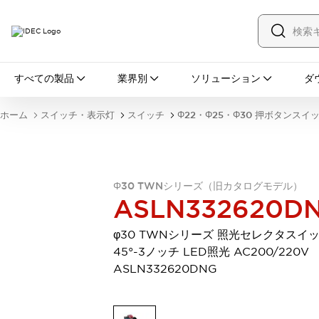
すべての製品
すべての製品
業界別
ソリューション
ダ
スイッチ・表示灯
スイッチ
表示灯・ブザー
ホーム
スイッチ・表示灯
スイッチ
Φ22・Φ25・Φ30 押ボタンスイ
一覧を表示する
安全・防爆機器
安全機器
防爆機器
一覧を表示する
インダストリアルコンポーネンツ
Φ30 TWNシリーズ（旧カタログモデル）
リレー・タイマ
端子台
電源機器
ASLN332620D
サーキットプロテクタ
LED照明
一覧を表示する
φ30 TWNシリーズ 照光セレクタスイ
オートメーション
45°-3ノッチ LED照光 AC200/220V
PLC
プログラマブル表示器
ASLN332620DNG
産業用イーサネット
一覧を表示する
センシング
センサ
自動認識
イオナイザ