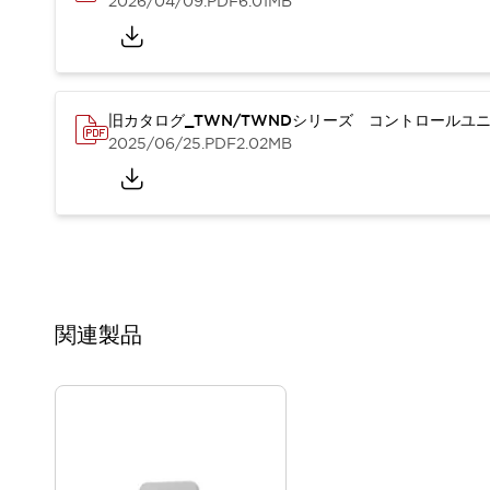
2026/04/09
.PDF
6.01MB
重量物搬送アシスト
COLLABORATIVE ROBOTS
SWD搭載 AMR開発キット
防爆ソリューション
「防爆受注製品」のご提案
旧カタログ_TWN/TWNDシリーズ コントロールユニッ
防爆技術への取り組み
2025/06/25
.PDF
2.02MB
防爆関連の法律・政令・省令
防爆安全セミナー
アプリケーション・事例
防爆技術
一覧を表示する
プリント基板製品ソリューション
商品箱詰め装置
人と機械の接点を清潔に
関連製品
一覧を表示する
ダウンロード
デジタルカタログ
RoHS指令への取り組み
規格認証製品
ソフトウェアダウンロード
Automation Organizer