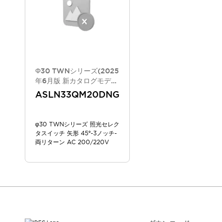
スマートリレー専用プログラミングソフトウェア
オートメーション製品プログラミングソフトウェア
安全製品
センシング製品
モーターライズドシステム
一覧を表示する
脆弱性レポート
一覧を表示する
新着情報
Φ30 TWNシリーズ(2025
オンラインセミナー
年6月版 新カタログモデ
ル)
安全・防爆セミナー
ASLN33QM20DNG
e-ラーニング
プログラミングセミナー
φ30 TWNシリーズ 照光セレク
お困りごと解決セミナー
タスイッチ 矢形 45°-3ノッチ-
共催オンラインセミナー
両リターン AC 200/220V
一覧を表示する
展示会
キャンペーン
動画チャンネル
技術コラム
IDEC ニュースレター
サポート