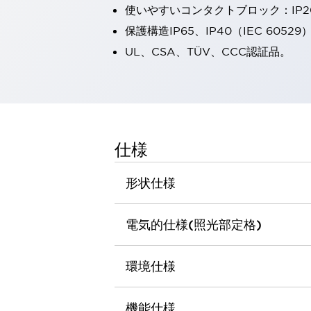
使いやすいコンタクトブロック：IP
一覧を表示する
工作機械
保護構造IP65、IP40（IEC 60529
タッチパネルを市販タブレットに置き換えてコストダウン
UL、CSA、TÜV、CCC認証品。
小型の5,000Ｎの堅牢性に優れた安全スイッチで耐久性アップ
装置のコンパクト化につながる回路設計
工作機械のコスト削減のコツ
工作機械に小型化の可能性を見出す
デザイン視点で工作機械の付加価値をアップ
仕様
このLED照明が工作機械のワークに向く理由
機器の故障につながる「瞬停」を防ぐ
フラット照明で綺麗な加工面を確認
形状仕様
イネーブル装置で安全性を強化
一覧を表示する
ロボット
電気的仕様(照光部定格)
ティーチングペンダントを市販タブレットに置き換えるには
人とロボットの協働作業を一層安全で効率的に
協働ロボットのポテンシャルを発揮する安全対策
環境仕様
一覧を表示する
半導体
機能仕様