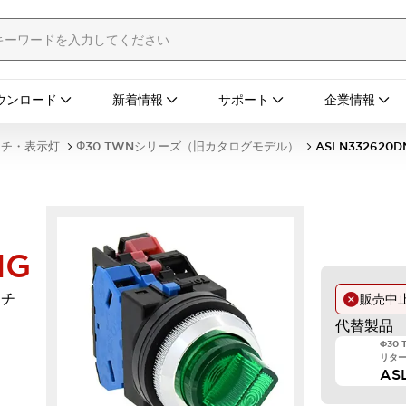
ウンロード
新着情報
サポート
企業情報
ッチ・表示灯
Φ30 TWNシリーズ（旧カタログモデル）
ASLN332620D
NG
ッチ
販売中
代替製品
Φ30
リターン
AS