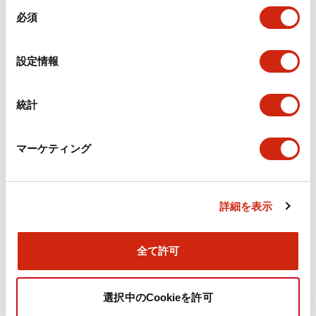
同
必須
意
環境仕様
の
選
機能仕様
設定情報
択
機械的仕様
統計
取付設置仕様
マーケティング
詳細を表示
ドキュメントとファイル
全て許可
カタログ
CAD
規格・認証
技術文書
選択中のCookieを許可