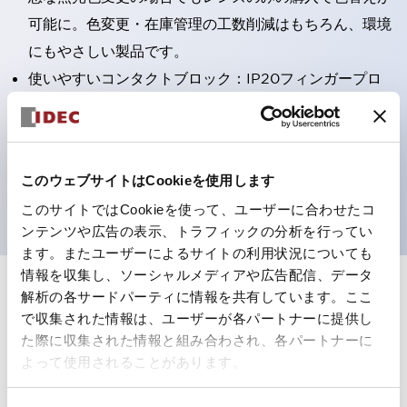
可能に。色変更・在庫管理の工数削減はもちろん、環境
にもやさしい製品です。
使いやすいコンタクトブロック：IP20フィンガープロ
テクション構造、簡単取付け／取外し、ねじ脱落防止、
選べる2方向配線
保護構造IP65、IP40（IEC 60529）
このウェブサイトはCookieを使用します
UL、CSA、TÜV、CCC認証品。
このサイトではCookieを使って、ユーザーに合わせたコ
ンテンツや広告の表示、トラフィックの分析を行ってい
ます。またユーザーによるサイトの利用状況についても
情報を収集し、ソーシャルメディアや広告配信、データ
+
仕様
解析の各サードパーティに情報を共有しています。ここ
すべて展開
で収集された情報は、ユーザーが各パートナーに提供し
形状仕様
た際に収集された情報と組み合わされ、各パートナーに
よって使用されることがあります。
電気的仕様(照光部定格)