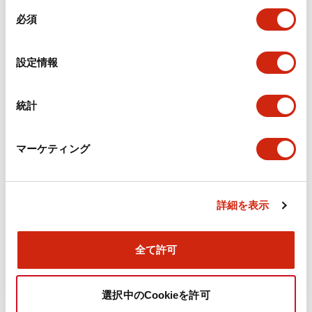
同
必須
意
環境仕様
の
選
設定情報
機能仕様
択
機械的仕様
統計
取付設置仕様
マーケティング
詳細を表示
ドキュメントとファイル
全て許可
カタログ
CAD
規格・認証
技術文書
選択中のCookieを許可