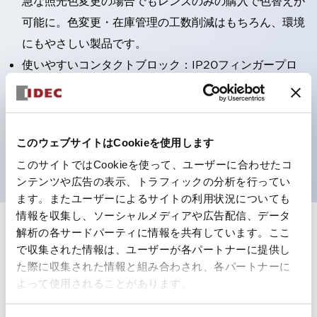
急な照光色変更の場合でもレンズのみの購入で色替えが
可能に。色変更・在庫管理の工数削減はもちろん、環境
にもやさしい製品です。
使いやすいコンタクトブロック：IP20フィンガープロ
テクション構造、簡単取付け／取外し、ねじ脱落防止、
選べる2方向配線
保護構造IP65、IP40（IEC 60529）
このウェブサイトはCookieを使用します
UL、CSA、TÜV、CCC認証品。
このサイトではCookieを使って、ユーザーに合わせたコ
ンテンツや広告の表示、トラフィックの分析を行ってい
ます。またユーザーによるサイトの利用状況についても
情報を収集し、ソーシャルメディアや広告配信、データ
解析の各サードパーティに情報を共有しています。ここ
+
仕様
すべて展開
で収集された情報は、ユーザーが各パートナーに提供し
た際に収集された情報と組み合わされ、各パートナーに
形状仕様
よって使用されることがあります。
電気的仕様(照光部定格)