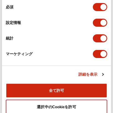
同
必須
意
環境仕様
の
選
設定情報
機能仕様
択
機械的仕様
統計
取付設置仕様
マーケティング
詳細を表示
ドキュメントとファイル
全て許可
カタログ
CAD
規格・認証
技術文書
選択中のCookieを許可