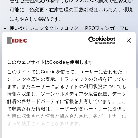
急な照光色変更の場合でもレンズのみの購入で色替えが
可能に。色変更・在庫管理の工数削減はもちろん、環境
にもやさしい製品です。
使いやすいコンタクトブロック：IP20フィンガープロ
テクション構造、簡単取付け／取外し、ねじ脱落防止、
選べる2方向配線
保護構造IP65、IP40（IEC 60529）
このウェブサイトはCookieを使用します
UL、CSA、TÜV、CCC認証品。
このサイトではCookieを使って、ユーザーに合わせたコ
ンテンツや広告の表示、トラフィックの分析を行ってい
ます。またユーザーによるサイトの利用状況についても
情報を収集し、ソーシャルメディアや広告配信、データ
解析の各サードパーティに情報を共有しています。ここ
+
仕様
すべて展開
で収集された情報は、ユーザーが各パートナーに提供し
た際に収集された情報と組み合わされ、各パートナーに
形状仕様
よって使用されることがあります。
電気的仕様(照光部定格)