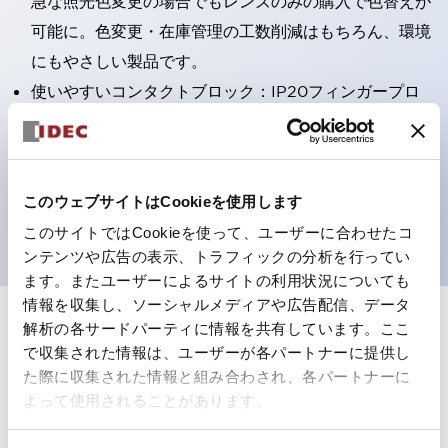
急な照光色変更の場合でもレンズのみの購入で色替えが
可能に。色変更・在庫管理の工数削減はもちろん、環境
にもやさしい製品です。
使いやすいコンタクトブロック：IP20フィンガープロ
テクション構造、簡単取付け／取外し、ねじ脱落防止、
選べる2方向配線
保護構造IP65、IP40（IEC 60529）
このウェブサイトはCookieを使用します
UL、CSA、TÜV、CCC認証品。
このサイトではCookieを使って、ユーザーに合わせたコ
ンテンツや広告の表示、トラフィックの分析を行ってい
ます。またユーザーによるサイトの利用状況についても
情報を収集し、ソーシャルメディアや広告配信、データ
解析の各サードパーティに情報を共有しています。ここ
+
仕様
すべて展開
で収集された情報は、ユーザーが各パートナーに提供し
た際に収集された情報と組み合わされ、各パートナーに
形状仕様
よって使用されることがあります。
電気的仕様(照光部定格)