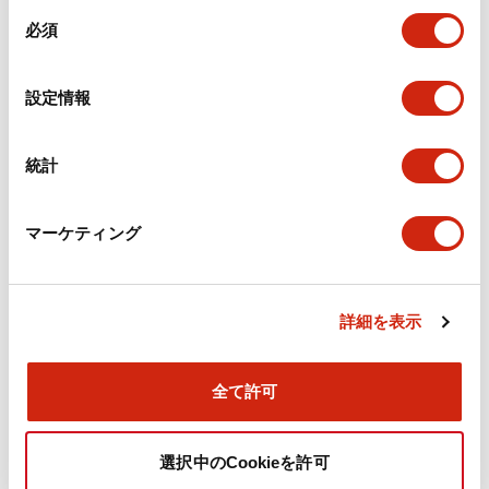
同
必須
意
環境仕様
の
選
設定情報
機能仕様
択
機械的仕様
統計
取付設置仕様
マーケティング
詳細を表示
ドキュメントとファイル
全て許可
カタログ
CAD
規格・認証
技術文書
選択中のCookieを許可