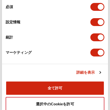
同
必須
意
環境仕様
の
選
設定情報
機能仕様
択
機械的仕様
統計
取付設置仕様
マーケティング
詳細を表示
ドキュメントとファイル
全て許可
カタログ
CAD
規格・認証
技術文書
選択中のCookieを許可