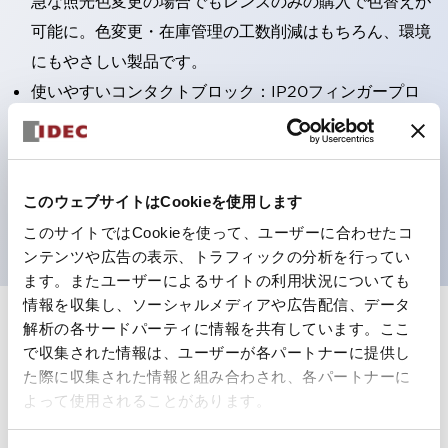
急な照光色変更の場合でもレンズのみの購入で色替えが
可能に。色変更・在庫管理の工数削減はもちろん、環境
にもやさしい製品です。
使いやすいコンタクトブロック：IP20フィンガープロ
テクション構造、簡単取付け／取外し、ねじ脱落防止、
選べる2方向配線
保護構造IP65、IP40（IEC 60529）
このウェブサイトはCookieを使用します
UL、CSA、TÜV、CCC認証品。
このサイトではCookieを使って、ユーザーに合わせたコ
ンテンツや広告の表示、トラフィックの分析を行ってい
ます。またユーザーによるサイトの利用状況についても
情報を収集し、ソーシャルメディアや広告配信、データ
解析の各サードパーティに情報を共有しています。ここ
+
仕様
すべて展開
で収集された情報は、ユーザーが各パートナーに提供し
た際に収集された情報と組み合わされ、各パートナーに
形状仕様
よって使用されることがあります。
電気的仕様(照光部定格)