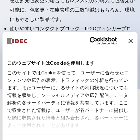
急な照光色変更の場合でもレンズのみの購入で色替えが
可能に。色変更・在庫管理の工数削減はもちろん、環境
にもやさしい製品です。
使いやすいコンタクトブロック：IP20フィンガープロ
テクション構造、簡単取付け／取外し、ねじ脱落防止、
選べる2方向配線
保護構造IP65、IP40（IEC 60529）
このウェブサイトはCookieを使用します
UL、CSA、TÜV、CCC認証品。
このサイトではCookieを使って、ユーザーに合わせたコ
ンテンツや広告の表示、トラフィックの分析を行ってい
ます。またユーザーによるサイトの利用状況についても
情報を収集し、ソーシャルメディアや広告配信、データ
解析の各サードパーティに情報を共有しています。ここ
+
仕様
すべて展開
で収集された情報は、ユーザーが各パートナーに提供し
た際に収集された情報と組み合わされ、各パートナーに
形状仕様
よって使用されることがあります。
電気的仕様(照光部定格)