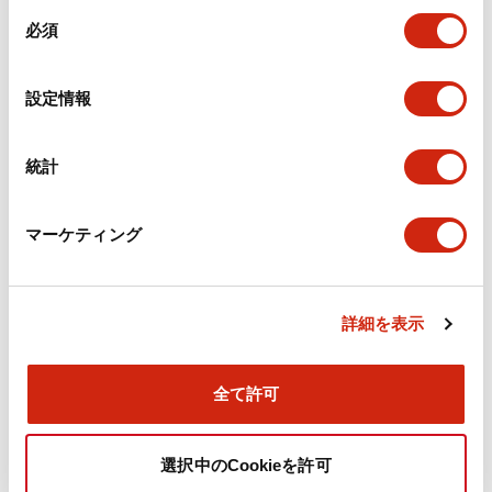
同
必須
意
環境仕様
の
選
設定情報
機能仕様
択
機械的仕様
統計
取付設置仕様
マーケティング
詳細を表示
ドキュメントとファイル
全て許可
カタログ
CAD
規格・認証
技術文書
選択中のCookieを許可