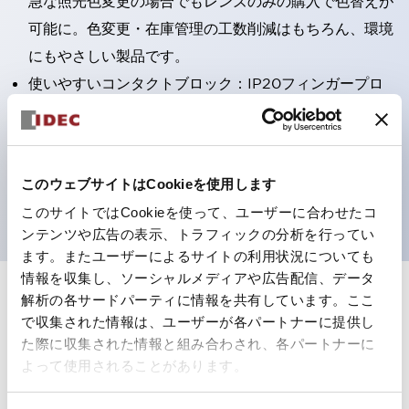
急な照光色変更の場合でもレンズのみの購入で色替えが
可能に。色変更・在庫管理の工数削減はもちろん、環境
にもやさしい製品です。
使いやすいコンタクトブロック：IP20フィンガープロ
テクション構造、簡単取付け／取外し、ねじ脱落防止、
選べる2方向配線
保護構造IP65、IP40（IEC 60529）
このウェブサイトはCookieを使用します
UL、CSA、TÜV、CCC認証品。
このサイトではCookieを使って、ユーザーに合わせたコ
ンテンツや広告の表示、トラフィックの分析を行ってい
ます。またユーザーによるサイトの利用状況についても
情報を収集し、ソーシャルメディアや広告配信、データ
解析の各サードパーティに情報を共有しています。ここ
+
仕様
すべて展開
で収集された情報は、ユーザーが各パートナーに提供し
た際に収集された情報と組み合わされ、各パートナーに
形状仕様
よって使用されることがあります。
電気的仕様(照光部定格)