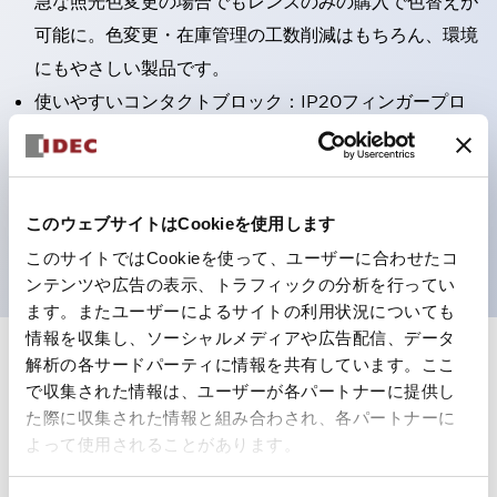
急な照光色変更の場合でもレンズのみの購入で色替えが
可能に。色変更・在庫管理の工数削減はもちろん、環境
にもやさしい製品です。
使いやすいコンタクトブロック：IP20フィンガープロ
テクション構造、簡単取付け／取外し、ねじ脱落防止、
選べる2方向配線
保護構造IP65、IP40（IEC 60529）
このウェブサイトはCookieを使用します
UL、CSA、TÜV、CCC認証品。
このサイトではCookieを使って、ユーザーに合わせたコ
ンテンツや広告の表示、トラフィックの分析を行ってい
ます。またユーザーによるサイトの利用状況についても
情報を収集し、ソーシャルメディアや広告配信、データ
解析の各サードパーティに情報を共有しています。ここ
+
仕様
すべて展開
で収集された情報は、ユーザーが各パートナーに提供し
た際に収集された情報と組み合わされ、各パートナーに
形状仕様
よって使用されることがあります。
電気的仕様(照光部定格)