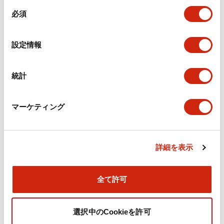
同
必須
意
環境仕様
の
選
設定情報
機能仕様
択
機械的仕様
統計
取付設置仕様
マーケティング
詳細を表示
ドキュメントとファイル
全て許可
カタログ
CAD
規格・認証
技術文書
選択中のCookieを許可