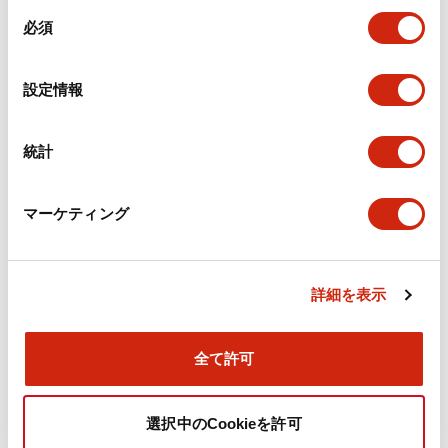
同
必須
意
環境仕様
の
選
設定情報
機能仕様
択
機械的仕様
統計
取付設置仕様
マーケティング
詳細を表示
ドキュメントとファイル
全て許可
カタログ
CAD
規格・認証
技術文書
選択中のCookieを許可