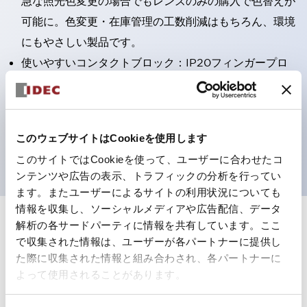
急な照光色変更の場合でもレンズのみの購入で色替えが
可能に。色変更・在庫管理の工数削減はもちろん、環境
にもやさしい製品です。
使いやすいコンタクトブロック：IP20フィンガープロ
テクション構造、簡単取付け／取外し、ねじ脱落防止、
選べる2方向配線
保護構造IP65、IP40（IEC 60529）
このウェブサイトはCookieを使用します
UL、CSA、TÜV、CCC認証品。
このサイトではCookieを使って、ユーザーに合わせたコ
ンテンツや広告の表示、トラフィックの分析を行ってい
ます。またユーザーによるサイトの利用状況についても
情報を収集し、ソーシャルメディアや広告配信、データ
解析の各サードパーティに情報を共有しています。ここ
+
仕様
すべて展開
で収集された情報は、ユーザーが各パートナーに提供し
た際に収集された情報と組み合わされ、各パートナーに
形状仕様
よって使用されることがあります。
電気的仕様(照光部定格)