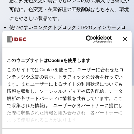
急な照光色変更の場合でもレンズのみの購入で色替えが
可能に。色変更・在庫管理の工数削減はもちろん、環境
にもやさしい製品です。
使いやすいコンタクトブロック：IP20フィンガープロ
テクション構造、簡単取付け／取外し、ねじ脱落防止、
選べる2方向配線
保護構造IP65、IP40（IEC 60529）
このウェブサイトはCookieを使用します
UL、CSA、TÜV、CCC認証品。
このサイトではCookieを使って、ユーザーに合わせたコ
ンテンツや広告の表示、トラフィックの分析を行ってい
ます。またユーザーによるサイトの利用状況についても
情報を収集し、ソーシャルメディアや広告配信、データ
解析の各サードパーティに情報を共有しています。ここ
+
仕様
すべて展開
で収集された情報は、ユーザーが各パートナーに提供し
た際に収集された情報と組み合わされ、各パートナーに
形状仕様
よって使用されることがあります。
電気的仕様(照光部定格)