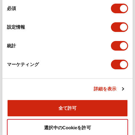
同
必須
意
環境仕様
の
選
設定情報
機能仕様
択
機械的仕様
統計
取付設置仕様
マーケティング
詳細を表示
ドキュメントとファイル
全て許可
カタログ
CAD
規格・認証
技術文書
選択中のCookieを許可