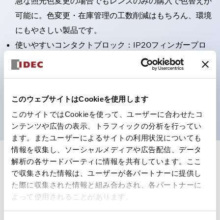
急な照光色変更の場合でもレンズのみの購入で色替えが
可能に。色変更・在庫管理の工数削減はもちろん、環境
にもやさしい製品です。
使いやすいコンタクトブロック：IP20フィンガープロ
テクション構造、簡単取付け／取外し、ねじ脱落防止、
選べる2方向配線
保護構造IP65、IP40（IEC 60529）
このウェブサイトはCookieを使用します
UL、CSA、TÜV、CCC認証品。
このサイトではCookieを使って、ユーザーに合わせたコ
ンテンツや広告の表示、トラフィックの分析を行ってい
ます。またユーザーによるサイトの利用状況についても
情報を収集し、ソーシャルメディアや広告配信、データ
解析の各サードパーティに情報を共有しています。ここ
+
仕様
すべて展開
で収集された情報は、ユーザーが各パートナーに提供し
た際に収集された情報と組み合わされ、各パートナーに
形状仕様
よって使用されることがあります。
電気的仕様(照光部定格)