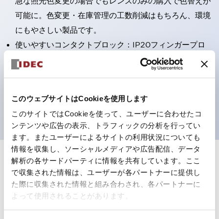
急な照光色変更の場合でもレンズのみの購入で色替えが
可能に。色変更・在庫管理の工数削減はもちろん、環境
にもやさしい製品です。
使いやすいコンタクトブロック：IP20フィンガープロ
テクション構造、簡単取付け／取外し、ねじ脱落防止、
選べる2方向配線
保護構造IP65、IP40（IEC 60529）
このウェブサイトはCookieを使用します
UL、CSA、TÜV、CCC認証品。
このサイトではCookieを使って、ユーザーに合わせたコ
ンテンツや広告の表示、トラフィックの分析を行ってい
ます。またユーザーによるサイトの利用状況についても
情報を収集し、ソーシャルメディアや広告配信、データ
解析の各サードパーティに情報を共有しています。ここ
+
仕様
すべて展開
で収集された情報は、ユーザーが各パートナーに提供し
た際に収集された情報と組み合わされ、各パートナーに
形状仕様
よって使用されることがあります。
電気的仕様(照光部定格)