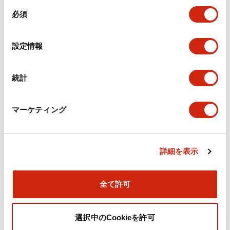
同
必須
意
環境仕様
の
選
設定情報
機能仕様
択
機械的仕様
統計
取付設置仕様
マーケティング
詳細を表示
ドキュメントとファイル
全て許可
カタログ
CAD
規格・認証
技術文書
選択中のCookieを許可