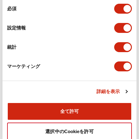
同
必須
意
環境仕様
の
選
設定情報
機能仕様
択
機械的仕様
統計
取付設置仕様
マーケティング
詳細を表示
ドキュメントとファイル
全て許可
カタログ
CAD
規格・認証
技術文書
選択中のCookieを許可