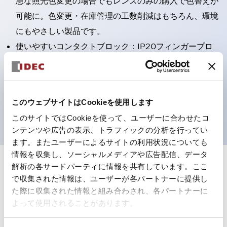
急な照光色変更の場合でもレンズのみの購入で色替えが
可能に。色変更・在庫管理の工数削減はもちろん、環境
にもやさしい製品です。
使いやすいコンタクトブロック：IP20フィンガープロ
テクション構造、簡単取付け／取外し、ねじ脱落防止、
選べる2方向配線
保護構造IP65、IP40（IEC 60529）
このウェブサイトはCookieを使用します
UL、CSA、TÜV、CCC認証品。
このサイトではCookieを使って、ユーザーに合わせたコ
ンテンツや広告の表示、トラフィックの分析を行ってい
ます。またユーザーによるサイトの利用状況についても
情報を収集し、ソーシャルメディアや広告配信、データ
解析の各サードパーティに情報を共有しています。ここ
+
仕様
すべて展開
で収集された情報は、ユーザーが各パートナーに提供し
た際に収集された情報と組み合わされ、各パートナーに
形状仕様
よって使用されることがあります。
電気的仕様(照光部定格)