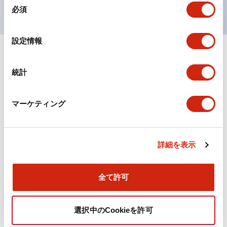
必須
意
の
選
設定情報
択
ドキュメントとファイル
統計
カタログ
CAD
技術文書
マーケティング
TWN/TWNDシリーズ コントロールユニット（2025
詳細を表示
年6月版）（日本語）
2026/04/09
.PDF
4.92MB
全て許可
選択中のCookieを許可
TWN/TWNDシリーズ コントロールユニット（2025