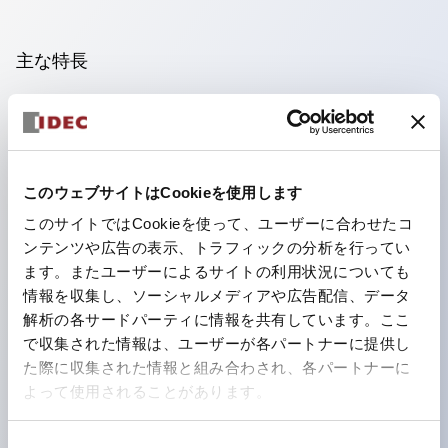
主な特長
照光ユニットの低電圧タイプ(6～24Vタイプ)は2026
年1月より新カタログモデルの製品に順次切り替え予定
フィンガープロテクション構造、ねじアップ端子構造、
このウェブサイトはCookieを使用します
保護構造IP20に対応したHW-U形コンタクトブロック
このサイトではCookieを使って、ユーザーに合わせたコ
を搭載。
ンテンツや広告の表示、トラフィックの分析を行ってい
高電圧タイプのLED球が搭載可能になり、ダイレクト
ます。またユーザーによるサイトの利用状況についても
タイプの定格使用電圧が最大240Vまで対応可能になり
情報を収集し、ソーシャルメディアや広告配信、データ
解析の各サードパーティに情報を共有しています。ここ
ました。
で収集された情報は、ユーザーが各パートナーに提供し
ひとつで6色の役をこなすLED球（LSRD球）。これま
た際に収集された情報と組み合わされ、各パートナーに
で色ごとに分かれていたLED球を、1色のLED球で各色
よって使用されることがあります。
を表現できるようにしました。
UL、CSA、TÜV、CCC認証品。
同