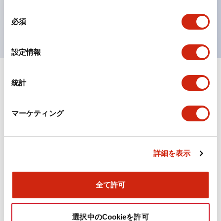
を表現できるようにしました。
同
UL、CSA、TÜV、CCC認証品。
必須
意
の
選
設定情報
択
統計
ドキュメントとファイル
マーケティング
カタログ
規格・認証
詳細を表示
TWN/TWNDシリーズ コントロールユニット（2025
年6月版）（日本語）
2026/04/09
.PDF
4.92MB
全て許可
選択中のCookieを許可