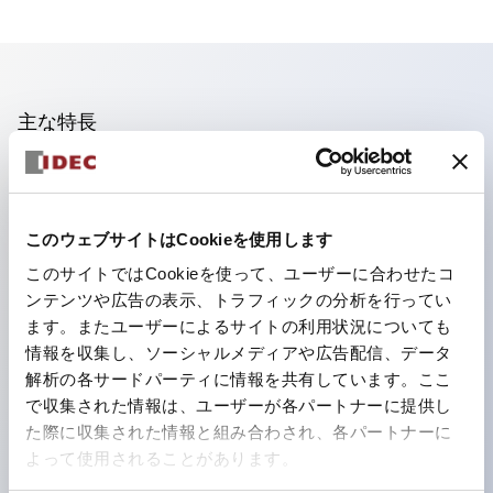
主な特長
照光ユニットの低電圧タイプ(6～24Vタイプ)は2026
年1月より新カタログモデルの製品に順次切り替え予定
このウェブサイトはCookieを使用します
フィンガープロテクション構造、ねじアップ端子構造、
このサイトではCookieを使って、ユーザーに合わせたコ
保護構造IP20に対応したHW-U形コンタクトブロック
ンテンツや広告の表示、トラフィックの分析を行ってい
を搭載。
ます。またユーザーによるサイトの利用状況についても
高電圧タイプのLED球が搭載可能になり、ダイレクト
情報を収集し、ソーシャルメディアや広告配信、データ
タイプの定格使用電圧が最大240Vまで対応可能になり
解析の各サードパーティに情報を共有しています。ここ
で収集された情報は、ユーザーが各パートナーに提供し
ました。
た際に収集された情報と組み合わされ、各パートナーに
ひとつで6色の役をこなすLED球（LSRD球）。これま
よって使用されることがあります。
で色ごとに分かれていたLED球を、1色のLED球で各色