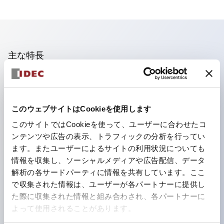
主な特長
照光ユニットの低電圧タイプ(6～24Vタイプ)は2026
年1月より新カタログモデルの製品に順次切り替え予定
このウェブサイトはCookieを使用します
フィンガープロテクション構造、ねじアップ端子構造、
このサイトではCookieを使って、ユーザーに合わせたコ
保護構造IP20に対応したHW-U形コンタクトブロック
ンテンツや広告の表示、トラフィックの分析を行ってい
を搭載。
ます。またユーザーによるサイトの利用状況についても
高電圧タイプのLED球が搭載可能になり、ダイレクト
情報を収集し、ソーシャルメディアや広告配信、データ
タイプの定格使用電圧が最大240Vまで対応可能になり
解析の各サードパーティに情報を共有しています。ここ
で収集された情報は、ユーザーが各パートナーに提供し
ました。
た際に収集された情報と組み合わされ、各パートナーに
ひとつで6色の役をこなすLED球（LSRD球）。これま
よって使用されることがあります。
で色ごとに分かれていたLED球を、1色のLED球で各色