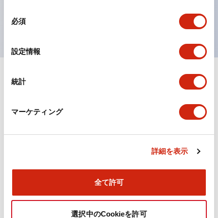
を表現できるようにしました。
同
UL、CSA、TÜV、CCC認証品。
必須
意
の
選
設定情報
択
統計
ドキュメントとファイル
マーケティング
カタログ
CAD
規格・認証
詳細を表示
TWN/TWNDシリーズ コントロールユニット（2025
年6月版）（日本語）
2026/04/09
.PDF
4.92MB
全て許可
選択中のCookieを許可