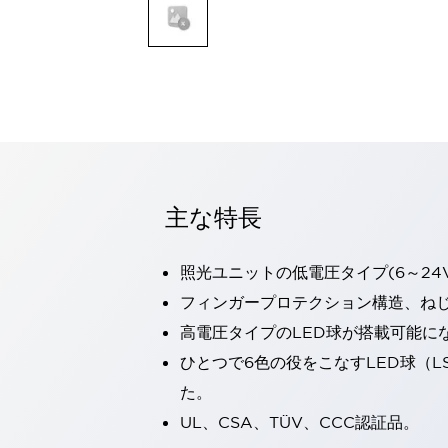
一覧を表示する
モビリティソリューション
セーフティホイールドライブ（SWD）
アシストホイールドライブ（AWD）
一覧を表示する
業界別
AGV/AMR
タブレットに安全機能を追加
安全対策の死角をなくし人身事故を防ぐ
主な特長
人とAGVとの突発的な接触への対策
無人搬送車の低床化と安全性を両立
照光ユニットの低電圧タイプ(6～24
この表示器がAGVに向く理由
移動式ロボットの安全対策
一覧を表示する
フィンガープロテクション構造、ねじ
自動車
高電圧タイプのLED球が搭載可能に
ロボットに潜むリスクを徹底検証
安全柵内の人的被害を削減
ひとつで6色の役をこなすLED球（L
大型表示灯の統一で工数削減
小型装置の安全対策
た。
水素ステーションに信頼のおける防爆対策を
E-モビリティの時代にむけて
UL、CSA、TÜV、CCC認証品。
リチウムイオン電池製造における金属（主に銅）混入対策