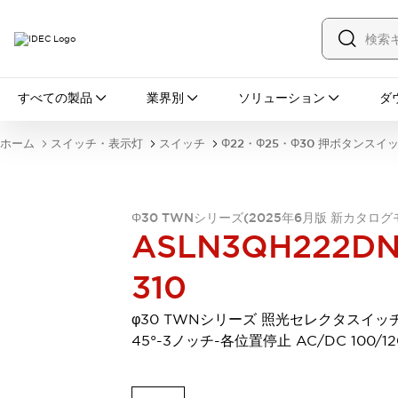
すべての製品
すべての製品
業界別
ソリューション
ダ
スイッチ・表示灯
スイッチ
表示灯・ブザー
ホーム
スイッチ・表示灯
スイッチ
Φ22・Φ25・Φ30 押ボタンスイ
一覧を表示する
安全・防爆機器
安全機器
防爆機器
一覧を表示する
インダストリアルコンポーネンツ
Φ30 TWNシリーズ(2025年6月版 新カタログ
ASLN3QH222DN
リレー・タイマ
端子台
電源機器
サーキットプロテクタ
LED照明
310
一覧を表示する
オートメーション
φ30 TWNシリーズ 照光セレクタスイッ
PLC
プログラマブル表示器
45°-3ノッチ-各位置停止 AC/DC 100/12
産業用イーサネット
一覧を表示する
センシング
センサ
自動認識
イオナイザ