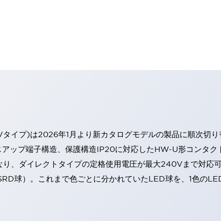
Vタイプ)は2026年1月より新カタログモデルの製品に順次切
アップ端子構造、保護構造IP20に対応したHW-U形コンタク
なり、ダイレクトタイプの定格使用電圧が最大240Vまで対応
SRD球）。これまで色ごとに分かれていたLED球を、1色のL