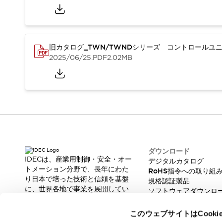
本質的な対策で爆発事故のリスクを抑える
半導体製造装置の設計自由度を高める方法
ダウンタイムを長引かせるスイッチ交換を瞬時に
安全規格への対応
旧カタログ_TWN/TWNDシリーズ コントロールユニッ
危険性の低い機械にカテゴリ2安全リレーモジュールの選択を
2025/06/25
.PDF
2.02MB
光電センサでは実現できなかった工数を削減する手段とは？
一覧を表示する
業界別
一覧を表示する
ソリューション
安全、そしてその先へ
IDECの安全コンセプト
IDECの協調安全/Safety2.0
安全に関する法令・規格
ダウンロード
基礎からわかる安全機器講座
IDECは、産業用制御・安全・オー
デジタルカタログ
安全セミナー/安全コンサルティング
トメーション分野で、長年にわた
RoHS指令への取り組
り日本で培った技術と信頼を基盤
SISTEMAとは
一覧を表示する
規格認証製品
に、世界各地で事業を展開してい
ソフトウェアダウンロ
IIoT対応デバイス
RFID認証
ます。
脆弱性レポート
制御パネルレス
革新的な製品とソリューションを
このウェブサイトはCook
AGV/AMRの開発&導入促進
通じて、製造現場の生産性と安全