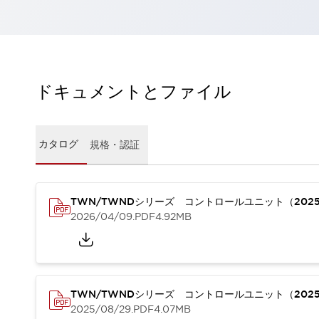
一覧を表示する
工作機械
タッチパネルを市販タブレットに置き換えてコストダウン
小型の5,000Ｎの堅牢性に優れた安全スイッチで耐久性アップ
装置のコンパクト化につながる回路設計
ドキュメントとファイル
工作機械のコスト削減のコツ
工作機械に小型化の可能性を見出す
デザイン視点で工作機械の付加価値をアップ
カタログ
規格・認証
このLED照明が工作機械のワークに向く理由
機器の故障につながる「瞬停」を防ぐ
フラット照明で綺麗な加工面を確認
イネーブル装置で安全性を強化
一覧を表示する
TWN/TWNDシリーズ コントロールユニット（202
2026/04/09
.PDF
4.92MB
ロボット
ティーチングペンダントを市販タブレットに置き換えるには
人とロボットの協働作業を一層安全で効率的に
協働ロボットのポテンシャルを発揮する安全対策
一覧を表示する
TWN/TWNDシリーズ コントロールユニット（202
半導体
2025/08/29
.PDF
4.07MB