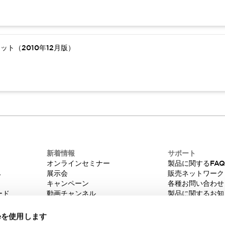
ト（2010年12月版）
新着情報
サポート
オンラインセミナー
製品に関するFA
み
展示会
販売ネットワーク
キャンペーン
各種お問い合わせ
ード
動画チャンネル
製品に関するお知
技術コラム
販売中止品/推奨
IDEC ニュースレター
輸出該非判定
ieを使用します
機種選定システム