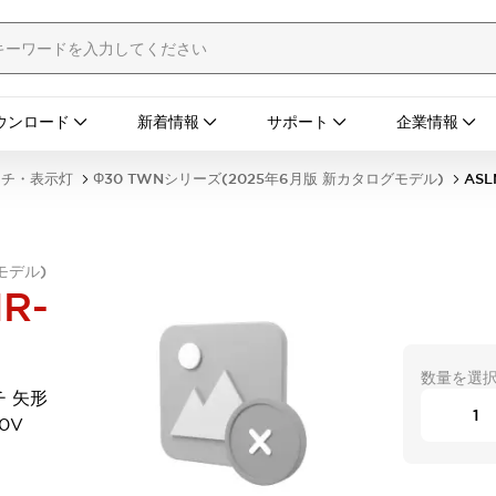
ウンロード
新着情報
サポート
企業情報
ッチ・表示灯
Φ30 TWNシリーズ(2025年6月版 新カタログモデル)
ASL
モデル)
R-
数量を選
チ 矢形
0V