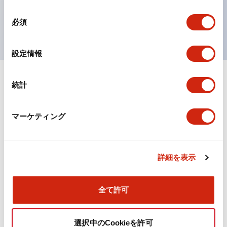
を表現できるようにしました。
同
UL、CSA、TÜV、CCC認証品。
必須
意
の
選
設定情報
択
統計
ドキュメントとファイル
マーケティング
カタログ
規格・認証
詳細を表示
TWN/TWNDシリーズ コントロールユニット（2025
年6月版）（日本語）
2026/04/09
.PDF
4.92MB
全て許可
選択中のCookieを許可