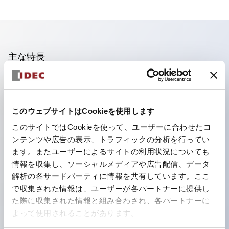
主な特長
照光ユニットの低電圧タイプ(6～24Vタイプ)は2026
年1月より新カタログモデルの製品に順次切り替え予定
このウェブサイトはCookieを使用します
フィンガープロテクション構造、ねじアップ端子構造、
このサイトではCookieを使って、ユーザーに合わせたコ
保護構造IP20に対応したHW-U形コンタクトブロック
ンテンツや広告の表示、トラフィックの分析を行ってい
を搭載。
ます。またユーザーによるサイトの利用状況についても
高電圧タイプのLED球が搭載可能になり、ダイレクト
情報を収集し、ソーシャルメディアや広告配信、データ
タイプの定格使用電圧が最大240Vまで対応可能になり
解析の各サードパーティに情報を共有しています。ここ
で収集された情報は、ユーザーが各パートナーに提供し
ました。
た際に収集された情報と組み合わされ、各パートナーに
ひとつで6色の役をこなすLED球（LSRD球）。これま
よって使用されることがあります。
で色ごとに分かれていたLED球を、1色のLED球で各色