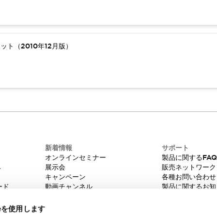
ト（2010年12月版）
新着情報
サポート
オンラインセミナー
製品に関するFA
み
展示会
販売ネットワーク
キャンペーン
各種お問い合わせ
ード
動画チャンネル
製品に関するお知
技術コラム
販売中止品/推奨
IDEC ニュースレター
輸出該非判定
ieを使用します
機種選定システム