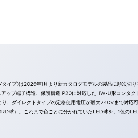
Vタイプ)は2026年1月より新カタログモデルの製品に順次切
アップ端子構造、保護構造IP20に対応したHW-U形コンタク
なり、ダイレクトタイプの定格使用電圧が最大240Vまで対応
SRD球）。これまで色ごとに分かれていたLED球を、1色のL