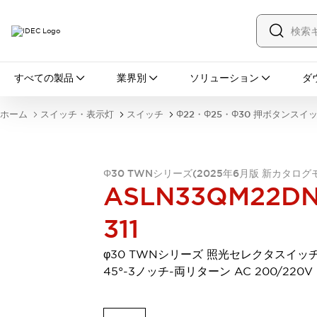
すべての製品
すべての製品
業界別
ソリューション
ダ
スイッチ・表示灯
スイッチ
表示灯・ブザー
ホーム
スイッチ・表示灯
スイッチ
Φ22・Φ25・Φ30 押ボタンスイ
一覧を表示する
安全・防爆機器
安全機器
防爆機器
一覧を表示する
インダストリアルコンポーネンツ
Φ30 TWNシリーズ(2025年6月版 新カタログ
ASLN33QM22DN
リレー・タイマ
端子台
電源機器
サーキットプロテクタ
LED照明
311
一覧を表示する
オートメーション
φ30 TWNシリーズ 照光セレクタスイッチ
PLC
プログラマブル表示器
45°-3ノッチ-両リターン AC 200/220V
産業用イーサネット
一覧を表示する
センシング
センサ
自動認識
イオナイザ