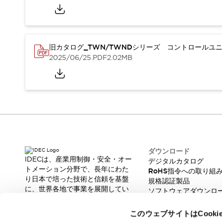
本質的な対策で爆発事故のリスクを抑える
半導体製造装置の設計自由度を高める方法
ダウンタイムを長引かせるスイッチ交換を瞬時に
安全規格への対応
旧カタログ_TWN/TWNDシリーズ コントロールユニッ
危険性の低い機械にカテゴリ2安全リレーモジュールの選択を
2025/06/25
.PDF
2.02MB
光電センサでは実現できなかった工数を削減する手段とは？
一覧を表示する
業界別
一覧を表示する
ソリューション
安全、そしてその先へ
IDECの安全コンセプト
IDECの協調安全/Safety2.0
安全に関する法令・規格
ダウンロード
基礎からわかる安全機器講座
IDECは、産業用制御・安全・オー
デジタルカタログ
安全セミナー/安全コンサルティング
トメーション分野で、長年にわた
RoHS指令への取り組
り日本で培った技術と信頼を基盤
SISTEMAとは
一覧を表示する
規格認証製品
に、世界各地で事業を展開してい
ソフトウェアダウンロ
IIoT対応デバイス
RFID認証
ます。
脆弱性レポート
制御パネルレス
革新的な製品とソリューションを
このウェブサイトはCook
AGV/AMRの開発&導入促進
通じて、製造現場の生産性と安全