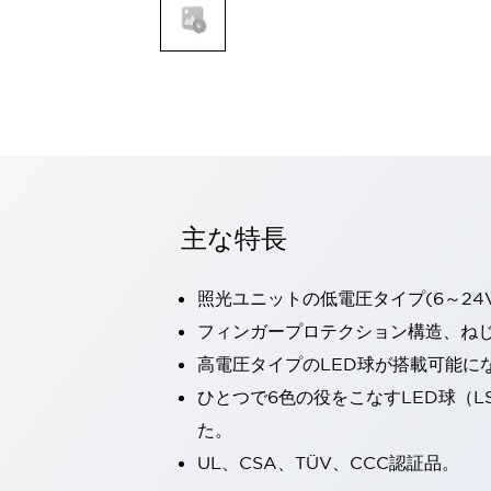
一覧を表示する
モビリティソリューション
セーフティホイールドライブ（SWD）
アシストホイールドライブ（AWD）
一覧を表示する
業界別
AGV/AMR
タブレットに安全機能を追加
安全対策の死角をなくし人身事故を防ぐ
主な特長
人とAGVとの突発的な接触への対策
無人搬送車の低床化と安全性を両立
照光ユニットの低電圧タイプ(6～24
この表示器がAGVに向く理由
移動式ロボットの安全対策
一覧を表示する
フィンガープロテクション構造、ねじ
自動車
高電圧タイプのLED球が搭載可能に
ロボットに潜むリスクを徹底検証
安全柵内の人的被害を削減
ひとつで6色の役をこなすLED球（L
大型表示灯の統一で工数削減
小型装置の安全対策
た。
水素ステーションに信頼のおける防爆対策を
E-モビリティの時代にむけて
UL、CSA、TÜV、CCC認証品。
リチウムイオン電池製造における金属（主に銅）混入対策