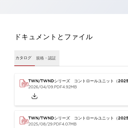
一覧を表示する
工作機械
タッチパネルを市販タブレットに置き換えてコストダウン
小型の5,000Ｎの堅牢性に優れた安全スイッチで耐久性アップ
装置のコンパクト化につながる回路設計
ドキュメントとファイル
工作機械のコスト削減のコツ
工作機械に小型化の可能性を見出す
デザイン視点で工作機械の付加価値をアップ
カタログ
規格・認証
このLED照明が工作機械のワークに向く理由
機器の故障につながる「瞬停」を防ぐ
フラット照明で綺麗な加工面を確認
イネーブル装置で安全性を強化
一覧を表示する
TWN/TWNDシリーズ コントロールユニット（202
2026/04/09
.PDF
4.92MB
ロボット
ティーチングペンダントを市販タブレットに置き換えるには
人とロボットの協働作業を一層安全で効率的に
協働ロボットのポテンシャルを発揮する安全対策
一覧を表示する
TWN/TWNDシリーズ コントロールユニット（202
半導体
2025/08/29
.PDF
4.07MB